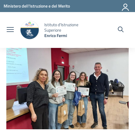
Vai ai contenuti
Vai al menu di navigazione
Vai al footer
Ministero dell'Istruzione e del Merito
Istituto d'Istruzione
Superiore
Enrico Fermi