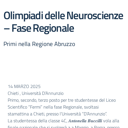
Olimpiadi delle Neuroscienze
– Fase Regionale
Primi nella Regione Abruzzo
14 MARZO 2025
Chieti , Università D’Annunzio
Primo, secondo, terzo posto per tre studentesse del Liceo
Scientifico “Fermi” nella fase Regionale, svoltasi
stamattina a Chieti, presso l’Università “D’Annunzio”.
La studentessa della classe 4C, 𝑨𝒏𝒕𝒐𝒏𝒆𝒍𝒍𝒂 𝑩𝒖𝒄𝒄𝒊𝒍𝒍𝒊 vola alla
finale nazionale che si svolgerà a a Maggio, a Roma, presso