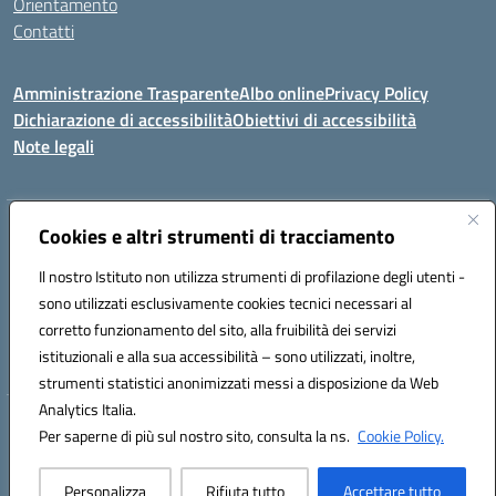
Orientamento
Contatti
Amministrazione Trasparente
Albo online
Privacy Policy
Dichiarazione di accessibilità
Obiettivi di accessibilità
Note legali
Indirizzo:
Cookies e altri strumenti di tracciamento
Viale P. Togliatti snc 67039 Sulmona (AQ)
Centralino:
086451771
Email:
aqis01900g@istruzione.it
Il nostro Istituto non utilizza strumenti di profilazione degli utenti -
Posta elettronica certificata (PEC):
aqis01900g@pec.istruzione.it
sono utilizzati esclusivamente cookies tecnici necessari al
Codice fiscale: 92025400661
corretto funzionamento del sito, alla fruibilità dei servizi
Codice meccanografico:
AQIS01900G
istituzionali e alla sua accessibilità – sono utilizzati, inoltre,
strumenti statistici anonimizzati messi a disposizione da Web
Analytics Italia.
Hosting & Powered by 3D Solution S.r.l.
Per saperne di più sul nostro sito, consulta la ns.
Cookie Policy.
Concept & Design by Designers Italia
Personalizza
Rifiuta tutto
Accettare tutto