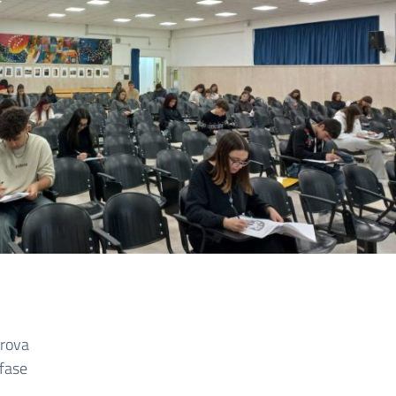
prova
 fase