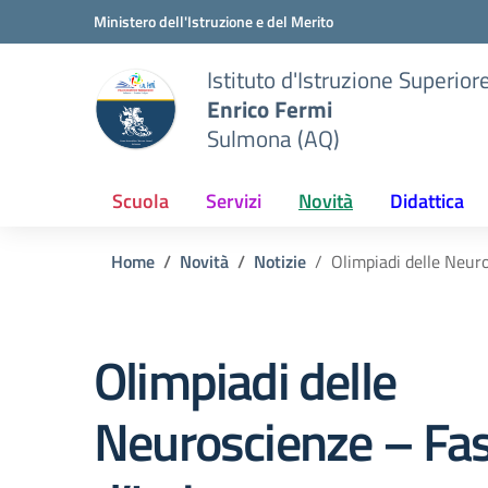
Vai ai contenuti
Vai al menu di navigazione
Vai al footer
Ministero dell'Istruzione e del Merito
Istituto d'Istruzione Superior
Enrico Fermi
Sulmona (AQ)
Scuola
Servizi
Novità
Didattica
Home
Novità
Notizie
Olimpiadi delle Neuro
Olimpiadi delle
Neuroscienze – Fa