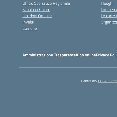
Ufficio Scolastico Regionale
I luoghi
Scuola in Chiaro
I numeri 
Iscrizioni On Line
Le carte 
Invalsi
Organizz
Comune
Amministrazione Trasparente
Albo online
Privacy Poli
Centralino:
086451771