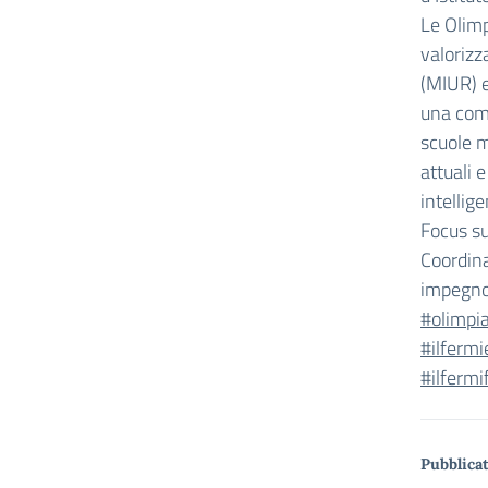
Le Olimp
valorizz
(MIUR) e
una comp
scuole m
attuali e
intellig
Focus su
Coordina
impegno 
#olimpi
#ilferm
#ilferm
Pubblicat