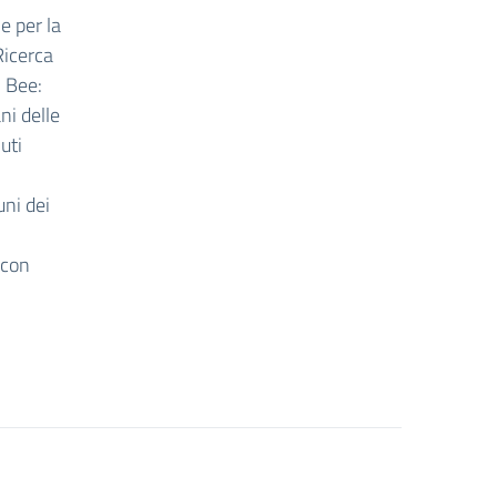
e per la
Ricerca
n Bee:
ni delle
uti
’
uni dei
 con