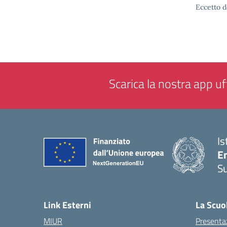
Eccetto d
Scarica la nostra app uff
Is
E
S
— 
Link Esterni
La Scuo
MIUR
Presenta