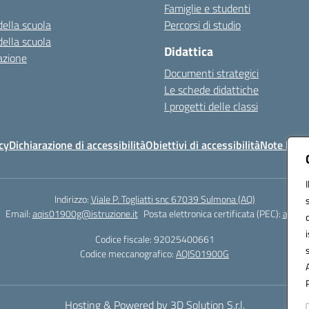
Famiglie e studenti
della scuola
Percorsi di studio
della scuola
Didattica
azione
Documenti strategici
Le schede didattiche
I progetti delle classi
cy
Dichiarazione di accessibilità
Obiettivi di accessibilità
Note legal
Indirizzo:
Viale P. Togliatti snc 67039 Sulmona (AQ)
Email:
aqis01900g@istruzione.it
Posta elettronica certificata (PEC):
aqis01
Codice fiscale: 92025400661
Codice meccanografico:
AQIS01900G
Hosting & Powered by 3D Solution S.r.l.