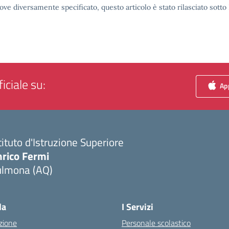
ove diversamente specificato, questo articolo è stato rilasciato sott
iciale su:
App
tituto d'Istruzione Superiore
nrico Fermi
ulmona (AQ)
Visita la pagina iniziale della scuola
la
I Servizi
zione
Personale scolastico