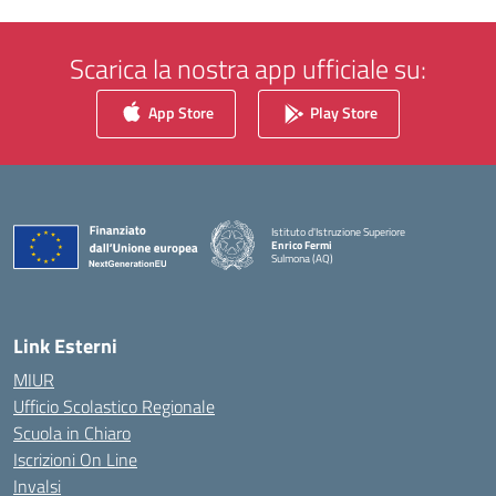
Scarica la nostra app ufficiale su:
App Store
Play Store
Istituto d'Istruzione Superiore
Enrico Fermi
Sulmona (AQ)
— Visita la pagina iniziale della scuola
Link Esterni
MIUR
Ufficio Scolastico Regionale
Scuola in Chiaro
Iscrizioni On Line
Invalsi