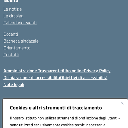
Novità
Le notizie
Le circolari
Calendario eventi
Docenti
Bacheca sindacale
Orientamento
Contatti
Amministrazione Trasparente
Albo online
Privacy Policy
Dichiarazione di accessibilità
Obiettivi di accessibilità
Note legali
Indirizzo:
Cookies e altri strumenti di tracciamento
Viale P. Togliatti snc 67039 Sulmona (AQ)
Centralino:
086451771
Email:
aqis01900g@istruzione.it
Il nostro Istituto non utilizza strumenti di profilazione degli utenti -
Posta elettronica certificata (PEC):
aqis01900g@pec.istruzione.it
sono utilizzati esclusivamente cookies tecnici necessari al