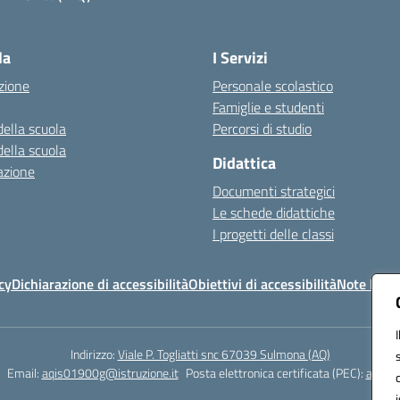
Visita la pagina iniziale della scuola
la
I Servizi
zione
Personale scolastico
Famiglie e studenti
della scuola
Percorsi di studio
della scuola
Didattica
azione
Documenti strategici
Le schede didattiche
I progetti delle classi
cy
Dichiarazione di accessibilità
Obiettivi di accessibilità
Note legal
Indirizzo:
Viale P. Togliatti snc 67039 Sulmona (AQ)
Email:
aqis01900g@istruzione.it
Posta elettronica certificata (PEC):
aqis01