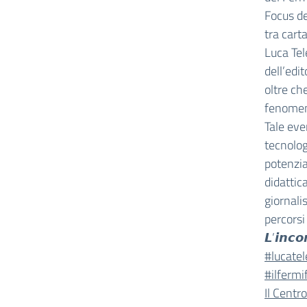
Focus de
tra cart
Luca Tel
dell’edit
oltre ch
fenomeni
Tale eve
tecnolog
potenzia
didattic
giornalis
percorsi
𝙇’𝙞𝙣𝙘𝙤
#lucatel
#ilferm
Il Centr