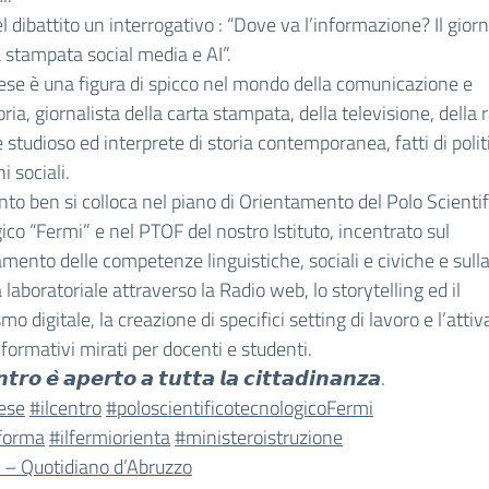
l dibattito un interrogativo : “Dove va l’informazione? Il gior
a stampata social media e AI”.
ese è una figura di spicco nel mondo della comunicazione e
oria, giornalista della carta stampata, della televisione, della r
e studioso ed interprete di storia contemporanea, fatti di polit
 sociali.
nto ben si colloca nel piano di Orientamento del Polo Scientif
ico “Fermi” e nel PTOF del nostro Istituto, incentrato sul
mento delle competenze linguistiche, sociali e civiche e sull
a laboratoriale attraverso la Radio web, lo storytelling ed il
mo digitale, la creazione di specifici setting di lavoro e l’attiv
 formativi mirati per docenti e studenti.
𝙩𝙧𝙤 𝙚̀ 𝙖𝙥𝙚𝙧𝙩𝙤 𝙖 𝙩𝙪𝙩𝙩𝙖 𝙡𝙖 𝙘𝙞𝙩𝙩𝙖𝙙𝙞𝙣𝙖𝙣𝙯𝙖.
ese
#ilcentro
#poloscientificotecnologicoFermi
iforma
#ilfermiorienta
#ministeroistruzione
o – Quotidiano d’Abruzzo