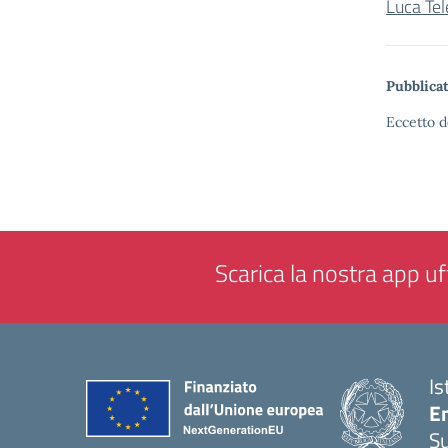
Luca Tel
Pubblicat
Eccetto d
Scarica la nostra app uff
Is
E
S