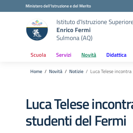
Vai ai contenuti
Vai al menu di navigazione
Vai al footer
Ministero dell'Istruzione e del Merito
Istituto d'Istruzione Superior
Enrico Fermi
Sulmona (AQ)
Scuola
Servizi
Novità
Didattica
Home
Novità
Notizie
Luca Telese incontra 
Luca Telese incontra
studenti del Fermi