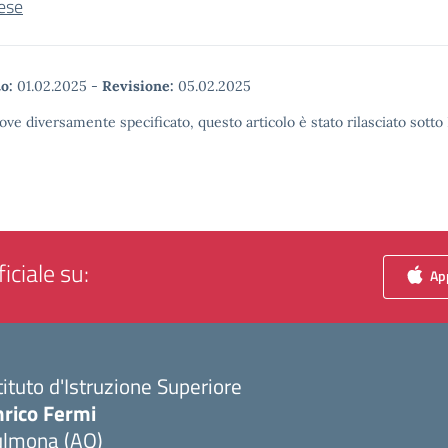
ese
o:
01.02.2025
-
Revisione:
05.02.2025
ove diversamente specificato, questo articolo è stato rilasciato sott
iciale su:
App
tituto d'Istruzione Superiore
nrico Fermi
ulmona (AQ)