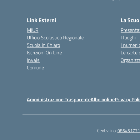
— 
Link Esterni
La Scuo
MIUR
Presenta
Ufficio Scolastico Regionale
I luoghi
Scuola in Chiaro
I numeri 
Iscrizioni On Line
Le carte 
Invalsi
Organizz
Comune
Amministrazione Trasparente
Albo online
Privacy Poli
Centralino:
086451771