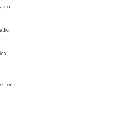
nalismo
adio,
ica,
ico
a
azione di