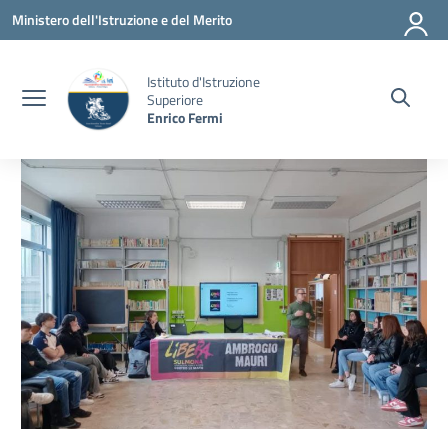
Vai ai contenuti
Vai al menu di navigazione
Vai al footer
Ministero dell'Istruzione e del Merito
Istituto d'Istruzione
Superiore
Enrico Fermi