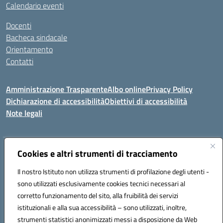
Calendario eventi
Docenti
Bacheca sindacale
Orientamento
Contatti
Amministrazione Trasparente
Albo online
Privacy Policy
Dichiarazione di accessibilità
Obiettivi di accessibilità
Note legali
Indirizzo:
Cookies e altri strumenti di tracciamento
Viale P. Togliatti snc 67039 Sulmona (AQ)
Centralino:
086451771
Email:
aqis01900g@istruzione.it
Il nostro Istituto non utilizza strumenti di profilazione degli utenti -
Posta elettronica certificata (PEC):
aqis01900g@pec.istruzione.it
sono utilizzati esclusivamente cookies tecnici necessari al
Codice fiscale: 92025400661
corretto funzionamento del sito, alla fruibilità dei servizi
Codice meccanografico:
AQIS01900G
istituzionali e alla sua accessibilità – sono utilizzati, inoltre,
strumenti statistici anonimizzati messi a disposizione da Web