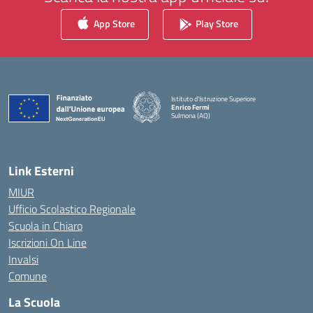
App Store
Play Store
Istituto d'Istruzione Superiore
Enrico Fermi
Sulmona (AQ)
— Visita la pagina iniziale della scuola
Link Esterni
MIUR
Ufficio Scolastico Regionale
Scuola in Chiaro
Iscrizioni On Line
Invalsi
Comune
La Scuola