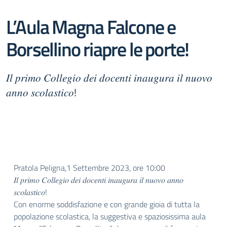
L’Aula Magna Falcone e
Borsellino riapre le porte!
𝐼𝑙 𝑝𝑟𝑖𝑚𝑜 𝐶𝑜𝑙𝑙𝑒𝑔𝑖𝑜 𝑑𝑒𝑖 𝑑𝑜𝑐𝑒𝑛𝑡𝑖 𝑖𝑛𝑎𝑢𝑔𝑢𝑟𝑎 𝑖𝑙 𝑛𝑢𝑜𝑣𝑜
𝑎𝑛𝑛𝑜 𝑠𝑐𝑜𝑙𝑎𝑠𝑡𝑖𝑐𝑜!
Pratola Peligna,1 Settembre 2023, ore 10:00
𝐼𝑙 𝑝𝑟𝑖𝑚𝑜 𝐶𝑜𝑙𝑙𝑒𝑔𝑖𝑜 𝑑𝑒𝑖 𝑑𝑜𝑐𝑒𝑛𝑡𝑖 𝑖𝑛𝑎𝑢𝑔𝑢𝑟𝑎 𝑖𝑙 𝑛𝑢𝑜𝑣𝑜 𝑎𝑛𝑛𝑜
𝑠𝑐𝑜𝑙𝑎𝑠𝑡𝑖𝑐𝑜!
Con enorme soddisfazione e con grande gioia di tutta la
popolazione scolastica, la suggestiva e spaziosissima aula