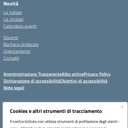
Novità
Le notizie
Le circolari
Calendario eventi
Docenti
Bacheca sindacale
Orientamento
Contatti
Amministrazione Trasparente
Albo online
Privacy Policy
Dichiarazione di accessibilità
Obiettivi di accessibilità
Note legali
Indirizzo:
Cookies e altri strumenti di tracciamento
Viale P. Togliatti snc 67039 Sulmona (AQ)
Centralino:
086451771
Email:
aqis01900g@istruzione.it
Il nostro Istituto non utilizza strumenti di profilazione degli utenti -
Posta elettronica certificata (PEC):
aqis01900g@pec.istruzione.it