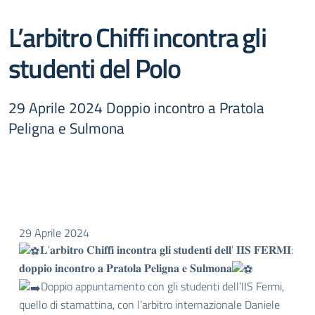
L’arbitro Chiffi incontra gli
studenti del Polo
29 Aprile 2024 Doppio incontro a Pratola
Peligna e Sulmona
29 Aprile 2024
𝐋’𝐚𝐫𝐛𝐢𝐭𝐫𝐨 𝐂𝐡𝐢𝐟𝐟𝐢 𝐢𝐧𝐜𝐨𝐧𝐭𝐫𝐚 𝐠𝐥𝐢 𝐬𝐭𝐮𝐝𝐞𝐧𝐭𝐢 𝐝𝐞𝐥𝐥’ 𝐈𝐈𝐒 𝐅𝐄𝐑𝐌𝐈:
𝐝𝐨𝐩𝐩𝐢𝐨 𝐢𝐧𝐜𝐨𝐧𝐭𝐫𝐨 𝐚 𝐏𝐫𝐚𝐭𝐨𝐥𝐚 𝐏𝐞𝐥𝐢𝐠𝐧𝐚 𝐞 𝐒𝐮𝐥𝐦𝐨𝐧𝐚
Doppio appuntamento con gli studenti dell’IIS Fermi,
quello di stamattina, con l’arbitro internazionale Daniele