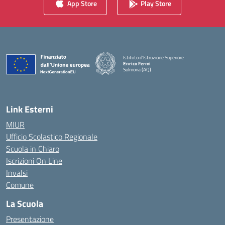
App Store
Play Store
Istituto d'Istruzione Superiore
Enrico Fermi
Sulmona (AQ)
— Visita la pagina iniziale della scuola
Link Esterni
MIUR
Ufficio Scolastico Regionale
Scuola in Chiaro
Iscrizioni On Line
Invalsi
Comune
La Scuola
Presentazione