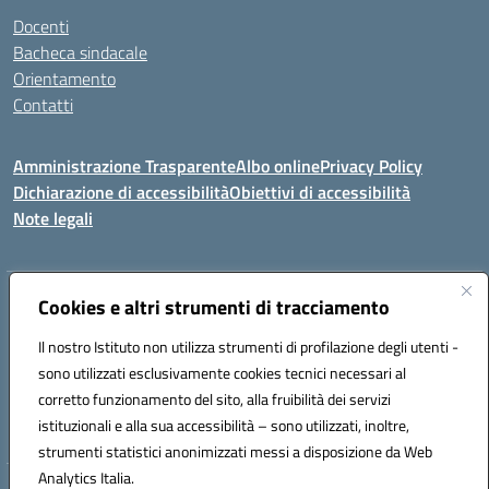
Docenti
Bacheca sindacale
Orientamento
Contatti
Amministrazione Trasparente
Albo online
Privacy Policy
Dichiarazione di accessibilità
Obiettivi di accessibilità
Note legali
Indirizzo:
Cookies e altri strumenti di tracciamento
Viale P. Togliatti snc 67039 Sulmona (AQ)
Centralino:
086451771
Email:
aqis01900g@istruzione.it
Il nostro Istituto non utilizza strumenti di profilazione degli utenti -
Posta elettronica certificata (PEC):
aqis01900g@pec.istruzione.it
sono utilizzati esclusivamente cookies tecnici necessari al
Codice fiscale: 92025400661
corretto funzionamento del sito, alla fruibilità dei servizi
Codice meccanografico:
AQIS01900G
istituzionali e alla sua accessibilità – sono utilizzati, inoltre,
strumenti statistici anonimizzati messi a disposizione da Web
Analytics Italia.