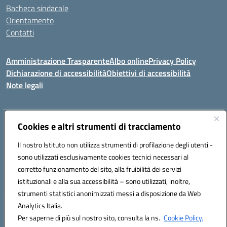
Bacheca sindacale
Orientamento
Contatti
Amministrazione Trasparente
Albo online
Privacy Policy
Dichiarazione di accessibilità
Obiettivi di accessibilità
Note legali
Indirizzo:
Viale P. Togliatti snc 67039 Sulmona (AQ)
Cookies e altri strumenti di tracciamento
Centralino:
086451771
Email:
aqis01900g@istruzione.it
Il nostro Istituto non utilizza strumenti di profilazione degli utenti -
Posta elettronica certificata (PEC):
aqis01900g@pec.istruzione.it
sono utilizzati esclusivamente cookies tecnici necessari al
Codice fiscale: 92025400661
corretto funzionamento del sito, alla fruibilità dei servizi
Codice meccanografico:
AQIS01900G
istituzionali e alla sua accessibilità – sono utilizzati, inoltre,
strumenti statistici anonimizzati messi a disposizione da Web
Analytics Italia.
Hosting & Powered by 3D Solution S.r.l.
Per saperne di più sul nostro sito, consulta la ns.
Cookie Policy.
Concept & Design by Designers Italia