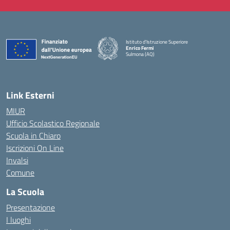
Istituto d'Istruzione Superiore
Enrico Fermi
Sulmona (AQ)
— Visita la pagina iniziale della scuola
Link Esterni
MIUR
Ufficio Scolastico Regionale
Scuola in Chiaro
Iscrizioni On Line
Invalsi
Comune
La Scuola
Presentazione
I luoghi