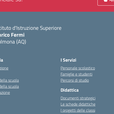
tituto d'Istruzione Superiore
nrico Fermi
ulmona (AQ)
Visita la pagina iniziale della scuola
la
I Servizi
zione
Personale scolastico
Famiglie e studenti
della scuola
Percorsi di studio
della scuola
Didattica
azione
Documenti strategici
Le schede didattiche
I progetti delle classi