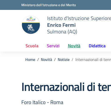
Vai ai contenuti
Vai al menu di navigazione
Vai al footer
Ministero dell'Istruzione e del Merito
Istituto d'Istruzione Superior
Enrico Fermi
Sulmona (AQ)
Scuola
Servizi
Novità
Didattica
Home
Novità
Notizie
Internazionali di tenn
Internazionali di te
Foro Italico - Roma