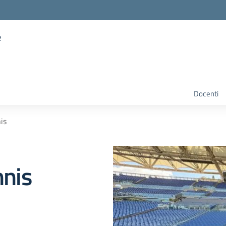
e
Docenti
is
nnis