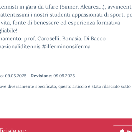
 tennisti in gara da tifare (Sinner, Alcarez…), avvincenti
attentissimi i nostri studenti appassionati di sport, p
 vita, fonte di benessere ed esperienza formativa
liabile!
amento: prof. Caroselli, Bonasia, Di Bacco
azionaliditennis #ilferminonsiferma
o:
09.05.2025
-
Revisione:
09.05.2025
ove diversamente specificato, questo articolo è stato rilasciato sott
iciale su:
App