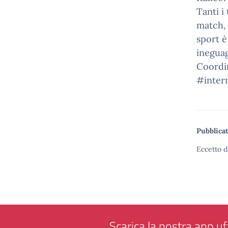
Tanti i
match, 
sport è
ineguag
Coordin
#intern
Pubblicat
Eccetto d
Scarica la nostra app uff