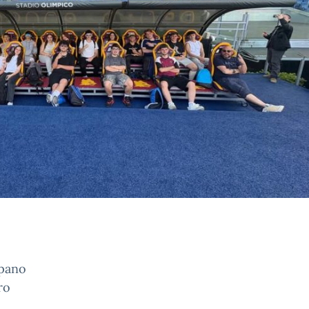
ipano
ro