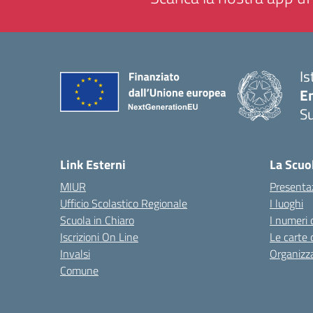
Is
E
S
— 
Link Esterni
La Scuo
MIUR
Presenta
Ufficio Scolastico Regionale
I luoghi
Scuola in Chiaro
I numeri 
Iscrizioni On Line
Le carte 
Invalsi
Organizz
Comune