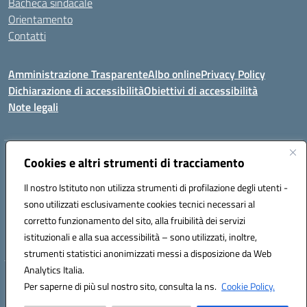
Bacheca sindacale
Orientamento
Contatti
Amministrazione Trasparente
Albo online
Privacy Policy
Dichiarazione di accessibilità
Obiettivi di accessibilità
Note legali
Indirizzo:
Viale P. Togliatti snc 67039 Sulmona (AQ)
Cookies e altri strumenti di tracciamento
Centralino:
086451771
Email:
aqis01900g@istruzione.it
Il nostro Istituto non utilizza strumenti di profilazione degli utenti -
Posta elettronica certificata (PEC):
aqis01900g@pec.istruzione.it
sono utilizzati esclusivamente cookies tecnici necessari al
Codice fiscale: 92025400661
corretto funzionamento del sito, alla fruibilità dei servizi
Codice meccanografico:
AQIS01900G
istituzionali e alla sua accessibilità – sono utilizzati, inoltre,
strumenti statistici anonimizzati messi a disposizione da Web
Analytics Italia.
Hosting & Powered by 3D Solution S.r.l.
Per saperne di più sul nostro sito, consulta la ns.
Cookie Policy.
Concept & Design by Designers Italia