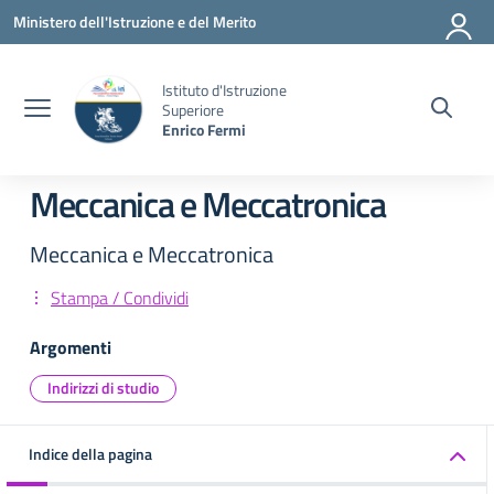
Vai ai contenuti
Vai al menu di navigazione
Vai al footer
Ministero dell'Istruzione e del Merito
Istituto d'Istruzione
Superiore
Enrico Fermi
Meccanica e Meccatronica
Meccanica e Meccatronica
Stampa / Condividi
Argomenti
Indirizzi di studio
Indice della pagina