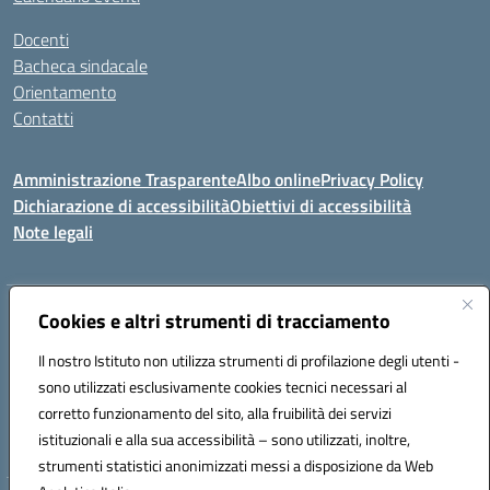
Docenti
Bacheca sindacale
Orientamento
Contatti
Amministrazione Trasparente
Albo online
Privacy Policy
Dichiarazione di accessibilità
Obiettivi di accessibilità
Note legali
Cookies e altri strumenti di tracciamento
Indirizzo:
Viale P. Togliatti snc 67039 Sulmona (AQ)
Centralino:
086451771
Email:
aqis01900g@istruzione.it
Il nostro Istituto non utilizza strumenti di profilazione degli utenti -
Posta elettronica certificata (PEC):
aqis01900g@pec.istruzione.it
sono utilizzati esclusivamente cookies tecnici necessari al
Codice fiscale: 92025400661
corretto funzionamento del sito, alla fruibilità dei servizi
Codice meccanografico:
AQIS01900G
istituzionali e alla sua accessibilità – sono utilizzati, inoltre,
strumenti statistici anonimizzati messi a disposizione da Web