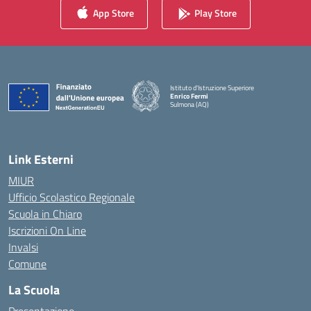
App Store
Play Store
Istituto d'Istruzione Superiore
Enrico Fermi
Sulmona (AQ)
— Visita la pagina iniziale della scuola
Link Esterni
MIUR
Ufficio Scolastico Regionale
Scuola in Chiaro
Iscrizioni On Line
Invalsi
Comune
La Scuola