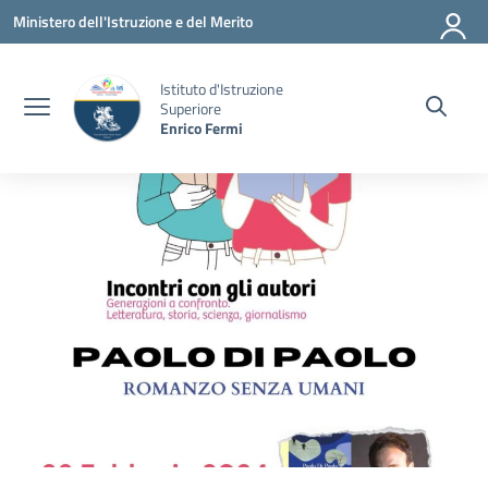
Vai ai contenuti
Vai al menu di navigazione
Vai al footer
Ministero dell'Istruzione e del Merito
Istituto d'Istruzione
Superiore
Enrico Fermi