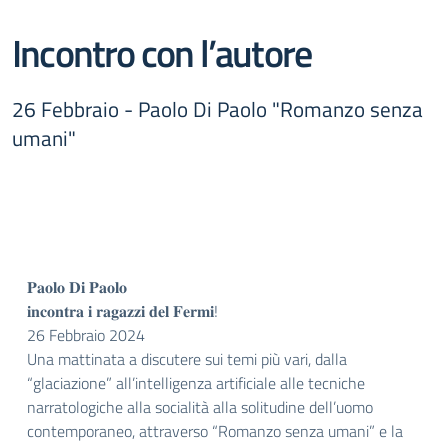
Incontro con l’autore
26 Febbraio - Paolo Di Paolo "Romanzo senza
umani"
𝐏𝐚𝐨𝐥𝐨 𝐃𝐢 𝐏𝐚𝐨𝐥𝐨
𝐢𝐧𝐜𝐨𝐧𝐭𝐫𝐚 𝐢 𝐫𝐚𝐠𝐚𝐳𝐳𝐢 𝐝𝐞𝐥 𝐅𝐞𝐫𝐦𝐢!
26 Febbraio 2024
Una mattinata a discutere sui temi più vari, dalla
“glaciazione” all’intelligenza artificiale alle tecniche
narratologiche alla socialità alla solitudine dell’uomo
contemporaneo, attraverso “Romanzo senza umani” e la