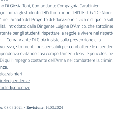
ano Di Giosia Toni, Comandante Compagnia Carabinieri
incontra gli studenti dell’ultimo anno dell’ITE-ITG “De Nino-
 nell’ambito del Progetto di Educazione civica e di quello sul
alità. Introdotto dalla Dirigente Luigina D’Amico, che sottolin
rtante per gli studenti rispettare le regole e vivere nel rispett
tri, il Comandante Di Gioia insiste sulla prevenzione e la
olezza, strumenti indispensabili per combattere le dipenden
ipendenza evitando così comportamenti lesivi e pericolosi pe
 Di qui l’impegno costante dell’Arma nel combattere la crimina
enza.
icarabinieri
ireledipendenze
moledipendenze
o:
08.03.2024
-
Revisione:
14.03.2024