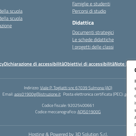
Famiglie e studenti
della scuola
Percorsi di studio
della scuola
Didattica
azione
Documenti strategici
Le schede didattiche
I progetti delle classi
cy
Dichiarazione di accessibilità
Obiettivi di accessibilità
Note legal
Indirizzo:
Viale P. Togliatti snc 67039 Sulmona (AQ)
Email:
aqis01900g@istruzione.it
Posta elettronica certificata (PEC):
aqis01
Codice fiscale: 92025400661
Codice meccanografico:
AQIS01900G
Hosting & Powered by 3D Solution S.r.l.