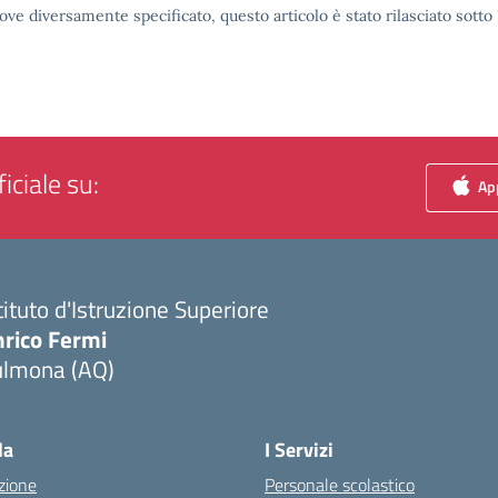
ove diversamente specificato, questo articolo è stato rilasciato sott
iciale su:
App
tituto d'Istruzione Superiore
nrico Fermi
ulmona (AQ)
Visita la pagina iniziale della scuola
la
I Servizi
zione
Personale scolastico