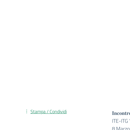
Stampa / Condividi
𝐈𝐧𝐜𝐨𝐧𝐭𝐫
ITE-ITG
8 Marzo