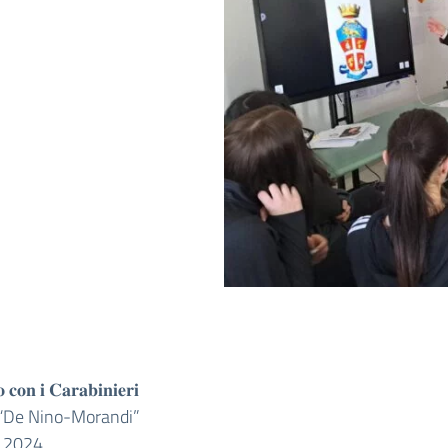
 𝐜𝐨𝐧 𝐢 𝐂𝐚𝐫𝐚𝐛𝐢𝐧𝐢𝐞𝐫𝐢
 “De Nino-Morandi”
 2024