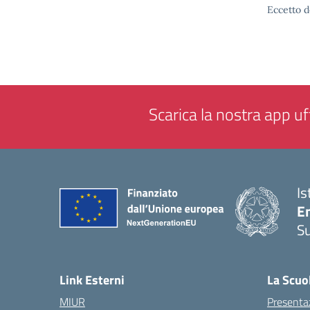
Eccetto d
Scarica la nostra app uff
Is
E
S
— 
Link Esterni
La Scuo
MIUR
Presenta