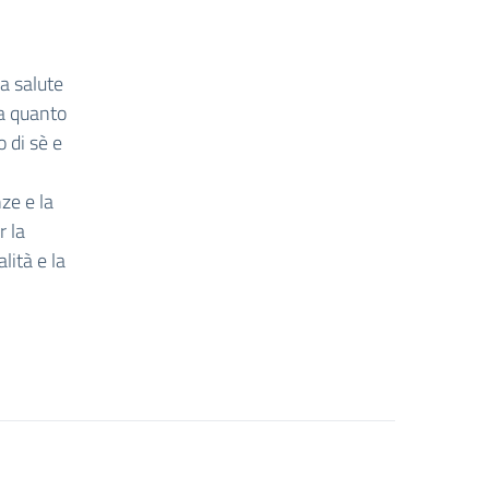
la salute
ea quanto
o di sè e
ze e la
r la
lità e la