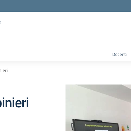
e
Docenti
nieri
inieri