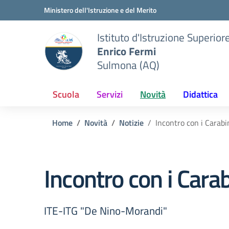
Vai ai contenuti
Vai al menu di navigazione
Vai al footer
Ministero dell'Istruzione e del Merito
Istituto d'Istruzione Superior
Enrico Fermi
Sulmona (AQ)
Scuola
Servizi
Novità
Didattica
Home
Novità
Notizie
Incontro con i Carabi
Incontro con i Carab
ITE-ITG "De Nino-Morandi"