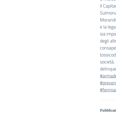
Il Capit
Sulmona,
Morandi”
e la leg
sia impo
degli al
consapev
tossicod
società.
delinqu
#armade
#preven
#fermia
Pubblicat