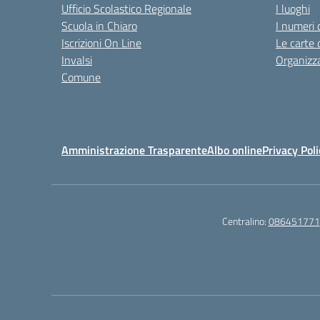
Ufficio Scolastico Regionale
I luoghi
Scuola in Chiaro
I numeri 
Iscrizioni On Line
Le carte 
Invalsi
Organizz
Comune
Amministrazione Trasparente
Albo online
Privacy Poli
Centralino:
086451771