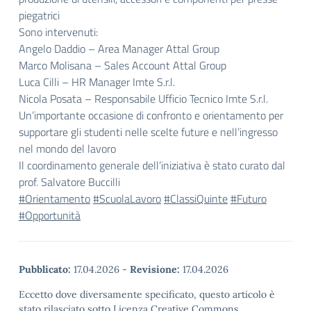
piegatrici
Sono intervenuti:
Angelo Daddio – Area Manager Attal Group
Marco Molisana – Sales Account Attal Group
Luca Cilli – HR Manager Imte S.r.l.
Nicola Posata – Responsabile Ufficio Tecnico Imte S.r.l.
Un’importante occasione di confronto e orientamento per
supportare gli studenti nelle scelte future e nell’ingresso
nel mondo del lavoro
Il coordinamento generale dell’iniziativa è stato curato dal
prof. Salvatore Buccilli
#Orientamento
#ScuolaLavoro
#ClassiQuinte
#Futuro
#Opportunità
Pubblicato:
17.04.2026
-
Revisione:
17.04.2026
Eccetto dove diversamente specificato, questo articolo è
stato rilasciato sotto Licenza Creative Commons