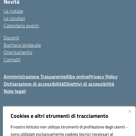
Novità
Le notizie
Le circolari
Calendario eventi
Docenti
Bacheca sindacale
Orientamento
Contatti
Amministrazione Trasparente
Albo online
Privacy Policy
Dichiarazione di accessibilità
Obiettivi di accessibilità
Note legali
Indirizzo:
Cookies e altri strumenti di tracciamento
Viale P. Togliatti snc 67039 Sulmona (AQ)
Centralino:
086451771
Email:
aqis01900g@istruzione.it
Il nostro Istituto non utilizza strumenti di profilazione degli utenti -
Posta elettronica certificata (PEC):
aqis01900g@pec.istruzione.it
sono utilizzati esclusivamente cookies tecnici necessari al