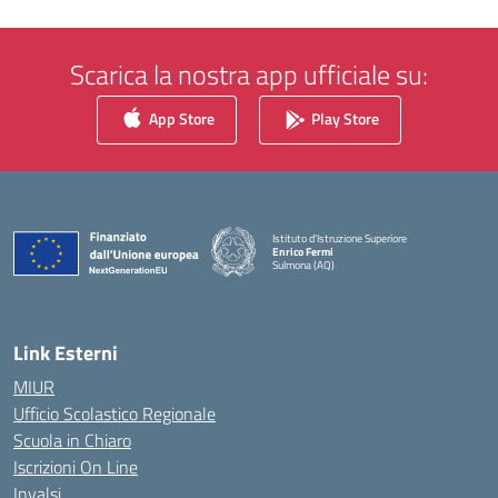
Scarica la nostra app ufficiale su:
App Store
Play Store
Istituto d'Istruzione Superiore
Enrico Fermi
Sulmona (AQ)
— Visita la pagina iniziale della scuola
Link Esterni
MIUR
Ufficio Scolastico Regionale
Scuola in Chiaro
Iscrizioni On Line
Invalsi