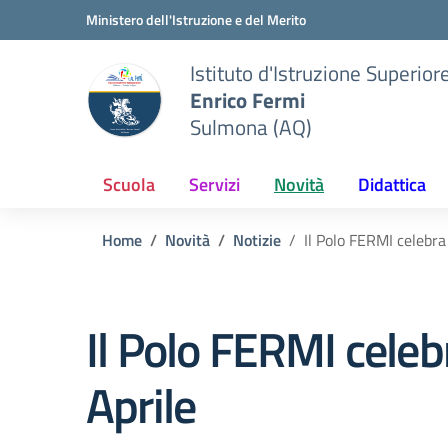
Vai ai contenuti
Vai al menu di navigazione
Vai al footer
Ministero dell'Istruzione e del Merito
Istituto d'Istruzione Superior
Enrico Fermi
Sulmona (AQ)
Scuola
Servizi
Novità
Didattica
Home
Novità
Notizie
Il Polo FERMI celebra 
Il Polo FERMI celebr
Aprile