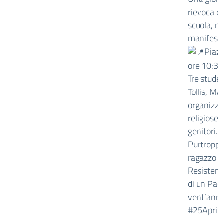
rievoca 
scuola, 
manifes
Pia
ore 10:
Tre stud
Tollis, 
organizz
religios
genitori.
Purtropp
ragazzo 
Resisten
di un Pa
vent’ann
#25Apri