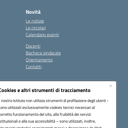
Novità
Le notizie
Le circolari
Calendario eventi
Docenti
Bacheca sindacale
Orientamento
Contatti
i
Cookies e altri strumenti di tracciamento
Il nostro Istituto non utilizza strumenti di profilazione degli utenti -
sono utilizzati esclusivamente cookies tecnici necessari al
900g@pec.istruzione.it
corretto funzionamento del sito, alla fruibilità dei servizi
istituzionali e alla sua accessibilità – sono utilizzati, inoltre,
strumenti statistici anonimizzati messi a disposizione da Web