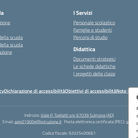
la
I Servizi
zione
Personale scolastico
Famiglie e studenti
della scuola
Percorsi di studio
della scuola
Didattica
azione
Documenti strategici
Le schede didattiche
I progetti delle classi
cy
Dichiarazione di accessibilità
Obiettivi di accessibilità
Note legal
Indirizzo:
Viale P. Togliatti snc 67039 Sulmona (AQ)
Email:
aqis01900g@istruzione.it
Posta elettronica certificata (PEC):
aqis01
Codice fiscale: 92025400661