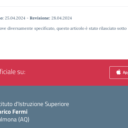
o:
25.04.2024
-
Revisione:
28.04.2024
ove diversamente specificato, questo articolo è stato rilasciato sott
iciale su:
App
tituto d'Istruzione Superiore
nrico Fermi
ulmona (AQ)
Visita la pagina iniziale della scuola