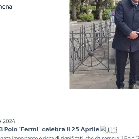
lmona
le 2024
𝗹 𝗣𝗼𝗹𝗼 “𝗙𝗲𝗿𝗺𝗶” 𝗰𝗲𝗹𝗲𝗯𝗿𝗮 𝗶𝗹 𝟮𝟱 𝗔𝗽𝗿𝗶𝗹𝗲
nata importante e ricca di significati, che da sempre il Polo 