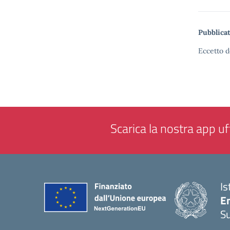
Pubblicat
Eccetto d
Scarica la nostra app uff
Is
E
S
— 