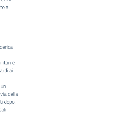
to a
ederica
litari e
ardi ai
 un
via della
ti dopo,
soli