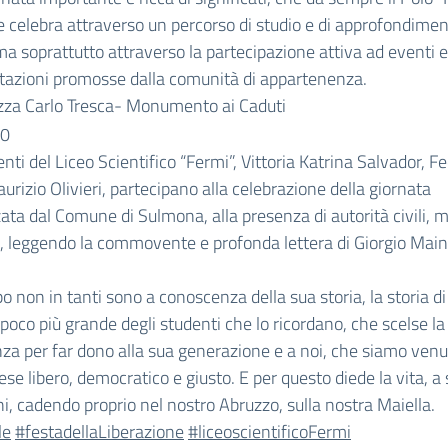
e celebra attraverso un percorso di studio e di approfondimen
ma soprattutto attraverso la partecipazione attiva ad eventi e
tazioni promosse dalla comunità di appartenenza.
zza Carlo Tresca- Monumento ai Caduti
30
enti del Liceo Scientifico “Fermi”, Vittoria Katrina Salvador, F
Maurizio Olivieri, partecipano alla celebrazione della giornata
ata dal Comune di Sulmona, alla presenza di autorità civili, mi
e, leggendo la commovente e profonda lettera di Giorgio Main
o non in tanti sono a conoscenza della sua storia, la storia di
poco più grande degli studenti che lo ricordano, che scelse la 
za per far dono alla sua generazione e a noi, che siamo venu
ese libero, democratico e giusto. E per questo diede la vita, a 
i, cadendo proprio nel nostro Abruzzo, sulla nostra Maiella.
le
#festadellaLiberazione
#liceoscientificoFermi