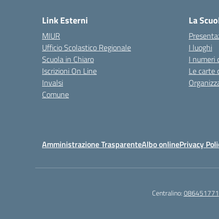
Link Esterni
La Scuo
MIUR
Presenta
Ufficio Scolastico Regionale
I luoghi
Scuola in Chiaro
I numeri 
Iscrizioni On Line
Le carte 
Invalsi
Organizz
Comune
Amministrazione Trasparente
Albo online
Privacy Poli
Centralino:
086451771