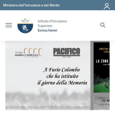
Vai ai contenuti
Vai al menu di navigazione
Vai al footer
Ministero dell'Istruzione e del Merito
Istituto d'Istruzione
Superiore
Enrico Fermi