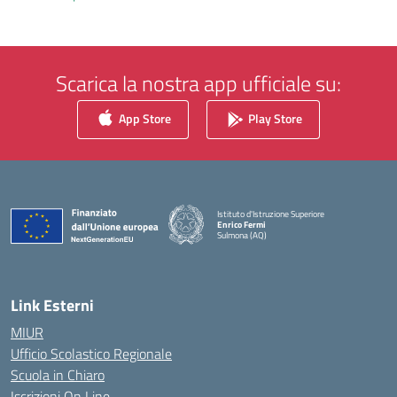
Scarica la nostra app ufficiale su:
App Store
Play Store
Istituto d'Istruzione Superiore
Enrico Fermi
Sulmona (AQ)
— Visita la pagina iniziale della scuola
Link Esterni
MIUR
Ufficio Scolastico Regionale
Scuola in Chiaro
Iscrizioni On Line