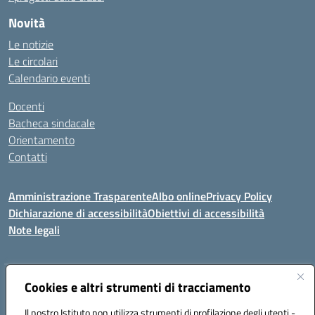
Novità
Le notizie
Le circolari
Calendario eventi
Docenti
Bacheca sindacale
Orientamento
Contatti
Amministrazione Trasparente
Albo online
Privacy Policy
Dichiarazione di accessibilità
Obiettivi di accessibilità
Note legali
Cookies e altri strumenti di tracciamento
Indirizzo:
Viale P. Togliatti snc 67039 Sulmona (AQ)
Centralino:
086451771
Email:
aqis01900g@istruzione.it
Il nostro Istituto non utilizza strumenti di profilazione degli utenti -
Posta elettronica certificata (PEC):
aqis01900g@pec.istruzione.it