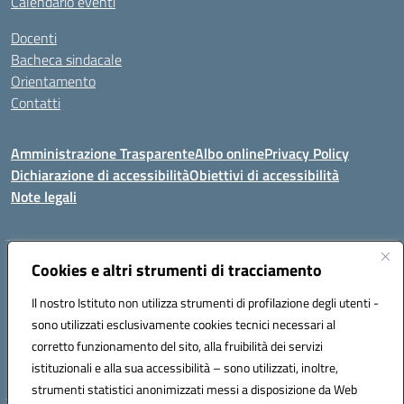
Calendario eventi
Docenti
Bacheca sindacale
Orientamento
Contatti
Amministrazione Trasparente
Albo online
Privacy Policy
Dichiarazione di accessibilità
Obiettivi di accessibilità
Note legali
Indirizzo:
Cookies e altri strumenti di tracciamento
Viale P. Togliatti snc 67039 Sulmona (AQ)
Centralino:
086451771
Email:
aqis01900g@istruzione.it
Il nostro Istituto non utilizza strumenti di profilazione degli utenti -
Posta elettronica certificata (PEC):
aqis01900g@pec.istruzione.it
sono utilizzati esclusivamente cookies tecnici necessari al
Codice fiscale: 92025400661
corretto funzionamento del sito, alla fruibilità dei servizi
Codice meccanografico:
AQIS01900G
istituzionali e alla sua accessibilità – sono utilizzati, inoltre,
strumenti statistici anonimizzati messi a disposizione da Web