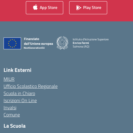
App Store
Play Store
Istituto d'Istruzione Superiore
Enrico Fermi
Sulmona (AQ)
— Visita la pagina iniziale della scuola
Link Esterni
MIUR
Ufficio Scolastico Regionale
Scuola in Chiaro
Iscrizioni On Line
Invalsi
Comune
La Scuola