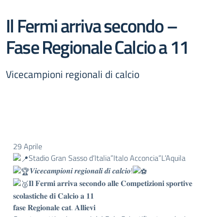
Il Fermi arriva secondo –
Fase Regionale Calcio a 11
Vicecampioni regionali di calcio
29 Aprile
Stadio Gran Sasso d’Italia”Italo Acconcia”L’Aquila
𝑽𝒊𝒄𝒆𝒄𝒂𝒎𝒑𝒊𝒐𝒏𝒊 𝒓𝒆𝒈𝒊𝒐𝒏𝒂𝒍𝒊 𝒅𝒊 𝒄𝒂𝒍𝒄𝒊𝒐!
𝐈𝐥 𝐅𝐞𝐫𝐦𝐢 𝐚𝐫𝐫𝐢𝐯𝐚 𝐬𝐞𝐜𝐨𝐧𝐝𝐨 𝐚𝐥𝐥𝐞 𝐂𝐨𝐦𝐩𝐞𝐭𝐢𝐳𝐢𝐨𝐧𝐢 𝐬𝐩𝐨𝐫𝐭𝐢𝐯𝐞
𝐬𝐜𝐨𝐥𝐚𝐬𝐭𝐢𝐜𝐡𝐞 𝐝𝐢 𝐂𝐚𝐥𝐜𝐢𝐨 𝐚 𝟏𝟏
𝐟𝐚𝐬𝐞 𝐑𝐞𝐠𝐢𝐨𝐧𝐚𝐥𝐞 𝐜𝐚𝐭. 𝐀𝐥𝐥𝐢𝐞𝐯𝐢