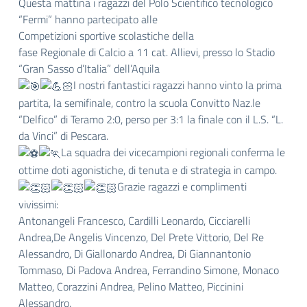
Questa mattina i ragazzi del Polo Scientifico tecnologico
“Fermi” hanno partecipato alle
Competizioni sportive scolastiche della
fase Regionale di Calcio a 11 cat. Allievi, presso lo Stadio
“Gran Sasso d’Italia” dell’Aquila
I nostri fantastici ragazzi hanno vinto la prima
partita, la semifinale, contro la scuola Convitto Naz.le
“Delfico” di Teramo 2:0, perso per 3:1 la finale con il L.S. “L.
da Vinci” di Pescara.
La squadra dei vicecampioni regionali conferma le
ottime doti agonistiche, di tenuta e di strategia in campo.
Grazie ragazzi e complimenti
vivissimi:
Antonangeli Francesco, Cardilli Leonardo, Cicciarelli
Andrea,De Angelis Vincenzo, Del Prete Vittorio, Del Re
Alessandro, Di Giallonardo Andrea, Di Giannantonio
Tommaso, Di Padova Andrea, Ferrandino Simone, Monaco
Matteo, Corazzini Andrea, Pelino Matteo, Piccinini
Alessandro.