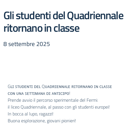
Gli studenti del Quadriennale
ritornano in classe
8 settembre 2025
Gʟɪ ꜱᴛᴜᴅᴇɴᴛɪ ᴅᴇʟ Qᴜᴀᴅʀɪᴇɴɴᴀʟᴇ ʀɪᴛᴏʀɴᴀɴᴏ ɪɴ ᴄʟᴀꜱꜱᴇ
ᴄᴏɴ ᴜɴᴀ ꜱᴇᴛᴛɪᴍᴀɴᴀ ᴅɪ ᴀɴᴛɪᴄɪᴘᴏ!
Prende avvio il percorso sperimentale del Fermi:
il liceo Quadriennale, al passo con gli studenti europei!
In bocca al lupo, ragazzi!
Buona esplorazione, giovani pionieri!