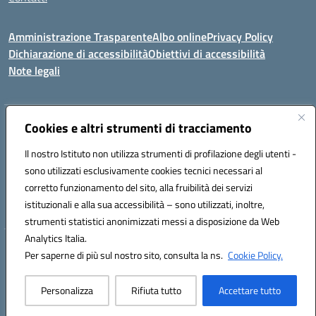
Amministrazione Trasparente
Albo online
Privacy Policy
Dichiarazione di accessibilità
Obiettivi di accessibilità
Note legali
Indirizzo:
Cookies e altri strumenti di tracciamento
Viale P. Togliatti snc 67039 Sulmona (AQ)
Centralino:
086451771
Email:
aqis01900g@istruzione.it
Il nostro Istituto non utilizza strumenti di profilazione degli utenti -
Posta elettronica certificata (PEC):
aqis01900g@pec.istruzione.it
sono utilizzati esclusivamente cookies tecnici necessari al
Codice fiscale: 92025400661
corretto funzionamento del sito, alla fruibilità dei servizi
Codice meccanografico:
AQIS01900G
istituzionali e alla sua accessibilità – sono utilizzati, inoltre,
strumenti statistici anonimizzati messi a disposizione da Web
Analytics Italia.
Hosting & Powered by 3D Solution S.r.l.
Per saperne di più sul nostro sito, consulta la ns.
Cookie Policy.
Concept & Design by Designers Italia
Personalizza
Rifiuta tutto
Accettare tutto