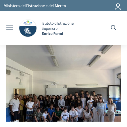
Vai ai contenuti
Vai al menu di navigazione
Vai al footer
Ministero dell'Istruzione e del Merito
Istituto d'Istruzione
Superiore
Enrico Fermi