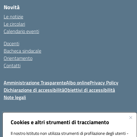
Novità
Le notizie
Le circolari
Calendario eventi
Docenti
Bacheca sindacale
Orientamento
Contatti
Amministrazione Trasparente
Albo online
Privacy Policy
Dichiarazione di accessibilità
Obiettivi di accessibilità
Note legali
Indirizzo:
Cookies e altri strumenti di tracciamento
Viale P. Togliatti snc 67039 Sulmona (AQ)
Centralino:
086451771
Email:
aqis01900g@istruzione.it
Il nostro Istituto non utilizza strumenti di profilazione degli utenti -
Posta elettronica certificata (PEC):
aqis01900g@pec.istruzione.it