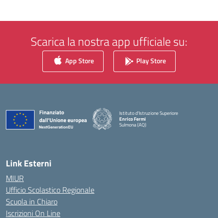
Scarica la nostra app ufficiale su:
App Store
Play Store
Istituto d'Istruzione Superiore
Enrico Fermi
Sulmona (AQ)
— Visita la pagina iniziale della scuola
Link Esterni
MIUR
Ufficio Scolastico Regionale
Scuola in Chiaro
Iscrizioni On Line