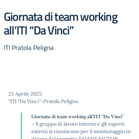
Giornata di team working
all’ITI “Da Vinci”
ITI Pratola Peligna
23 Aprile 2025
“ITI “Da Vinci”-Pratola Peligna
𝐆𝐢𝐨𝐫𝐧𝐚𝐭𝐚 𝐝𝐢 𝐭𝐞𝐚𝐦 𝐰𝐨𝐫𝐤𝐢𝐧𝐠 𝐚𝐥𝐥’𝐈𝐓𝐈 “𝐃𝐚 𝐕𝐢𝐧𝐜𝐢”
– Il gruppo di lavoro interno e gli esperti
esterni si riuniscono per il monitoraggio in
itinere del progetto TALENT FACTOR