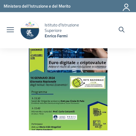
Vai ai contenuti
Vai al menu di navigazione
Vai al footer
Ministero dell'Istruzione e del Merito
Istituto d'Istruzione
Superiore
Enrico Fermi