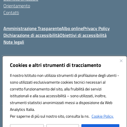
Orientamento
Contatti
Amministrazione Trasparente
Albo online
Privacy Policy
Dichiarazione di accessibilità
Obiettivi di accessibilità
Note legali
Indirizzo:
Cookies e altri strumenti di tracciamento
Viale P. Togliatti snc 67039 Sulmona (AQ)
Centralino:
086451771
Email:
aqis01900g@istruzione.it
Il nostro Istituto non utilizza strumenti di profilazione degli utenti -
Posta elettronica certificata (PEC):
aqis01900g@pec.istruzione.it
sono utilizzati esclusivamente cookies tecnici necessari al
Codice fiscale: 92025400661
corretto funzionamento del sito, alla fruibilità dei servizi
Codice meccanografico:
AQIS01900G
istituzionali e alla sua accessibilità – sono utilizzati, inoltre,
strumenti statistici anonimizzati messi a disposizione da Web
Analytics Italia.
Hosting & Powered by 3D Solution S.r.l.
Per saperne di più sul nostro sito, consulta la ns.
Cookie Policy.
Concept & Design by Designers Italia