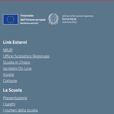
Istituto d'Istruzione Superiore
Enrico Fermi
Sulmona (AQ)
— Visita la pagina iniziale della scuola
Link Esterni
MIUR
Ufficio Scolastico Regionale
Scuola in Chiaro
Iscrizioni On Line
Invalsi
Comune
La Scuola
Presentazione
I luoghi
I numeri della scuola