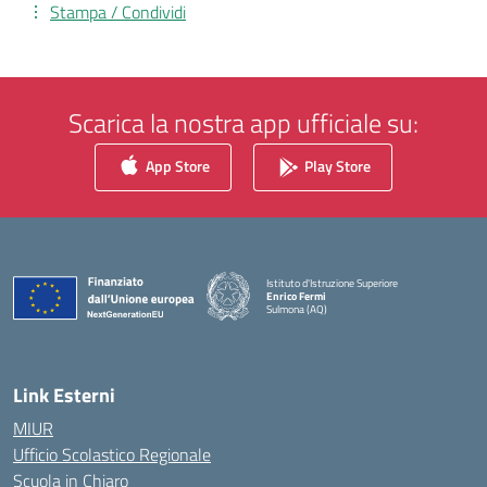
Stampa / Condividi
Scarica la nostra app ufficiale su:
App Store
Play Store
Istituto d'Istruzione Superiore
Enrico Fermi
Sulmona (AQ)
— Visita la pagina iniziale della scuola
Link Esterni
MIUR
Ufficio Scolastico Regionale
Scuola in Chiaro