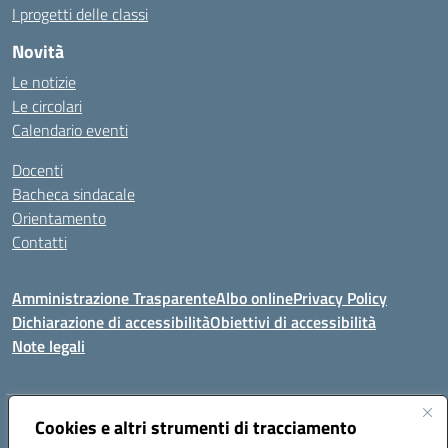
I progetti delle classi
Novità
Le notizie
Le circolari
Calendario eventi
Docenti
Bacheca sindacale
Orientamento
Contatti
Amministrazione Trasparente
Albo online
Privacy Policy
Dichiarazione di accessibilità
Obiettivi di accessibilità
Note legali
Indirizzo:
Cookies e altri strumenti di tracciamento
Viale P. Togliatti snc 67039 Sulmona (AQ)
Centralino:
086451771
Email:
aqis01900g@istruzione.it