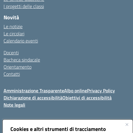
I progetti delle classi
Novità
Le notizie
Le circolari
Calendario eventi
Docenti
Bacheca sindacale
Orientamento
Contatti
Amministrazione Trasparente
Albo online
Privacy Policy
Dichiarazione di accessibilità
Obiettivi di accessibilità
Note legali
Indirizzo:
Cookies e altri strumenti di tracciamento
Viale P. Togliatti snc 67039 Sulmona (AQ)