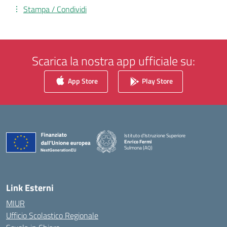
Stampa / Condividi
Scarica la nostra app ufficiale su:
App Store
Play Store
Istituto d'Istruzione Superiore
Enrico Fermi
Sulmona (AQ)
— Visita la pagina iniziale della scuola
Link Esterni
MIUR
Ufficio Scolastico Regionale