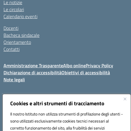
Le notizie
Le circolari
Calendario eventi
Docenti
Bacheca sindacale
Orientamento
Contatti
Amministrazione Trasparente
Albo online
Privacy Policy
Dichiarazione di accessibilità
Obiettivi di accessibilità
Note legali
Indirizzo:
Cookies e altri strumenti di tracciamento
Viale P. Togliatti snc 67039 Sulmona (AQ)
Centralino:
086451771
Email:
aqis01900g@istruzione.it
Il nostro Istituto non utilizza strumenti di profilazione degli utenti -
Posta elettronica certificata (PEC):
aqis01900g@pec.istruzione.it
sono utilizzati esclusivamente cookies tecnici necessari al
Codice fiscale: 92025400661
corretto funzionamento del sito, alla fruibilità dei servizi