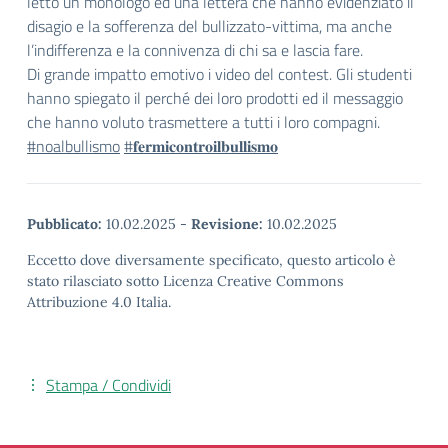
letto un monologo ed una lettera che hanno evidenziato il
disagio e la sofferenza del bullizzato-vittima, ma anche
l’indifferenza e la connivenza di chi sa e lascia fare.
Di grande impatto emotivo i video del contest. Gli studenti
hanno spiegato il perché dei loro prodotti ed il messaggio
che hanno voluto trasmettere a tutti i loro compagni.
#noalbullismo
#𝐟𝐞𝐫𝐦𝐢𝐜𝐨𝐧𝐭𝐫𝐨𝐢𝐥𝐛𝐮𝐥𝐥𝐢𝐬𝐦𝐨
Pubblicato:
10.02.2025
-
Revisione:
10.02.2025
Eccetto dove diversamente specificato, questo articolo è
stato rilasciato sotto Licenza Creative Commons
Attribuzione 4.0 Italia.
Stampa / Condividi