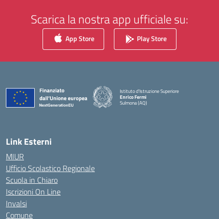
Scarica la nostra app ufficiale su:
App Store
Play Store
Istituto d'Istruzione Superiore
Enrico Fermi
Sulmona (AQ)
— Visita la pagina iniziale della scuola
Link Esterni
MIUR
Ufficio Scolastico Regionale
Scuola in Chiaro
Iscrizioni On Line
Invalsi
Comune