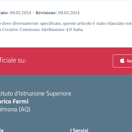
cato:
09.02.2024
-
Revisione:
09.02.2024
 dove diversamente specificato, questo articolo è stato rilasciato sot
a Creative Commons Attribuzione 4.0 Italia.
iciale su:
App
tituto d'Istruzione Superiore
nrico Fermi
ulmona (AQ)
Visita la pagina iniziale della scuola
la
I Servizi