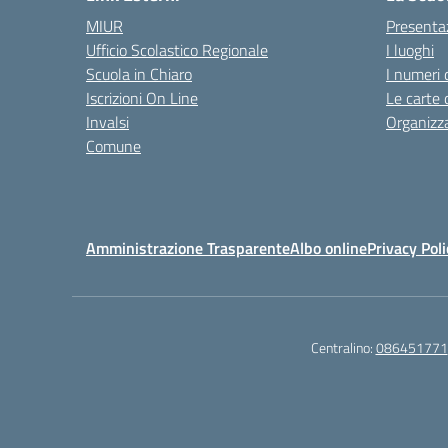
MIUR
Presenta
Ufficio Scolastico Regionale
I luoghi
Scuola in Chiaro
I numeri 
Iscrizioni On Line
Le carte 
Invalsi
Organizz
Comune
Amministrazione Trasparente
Albo online
Privacy Poli
Centralino:
086451771