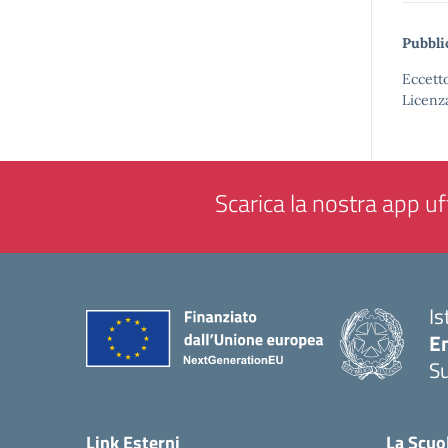
Pubbli
Eccetto
Licenz
Scarica la nostra app uff
Is
E
S
— 
Link Esterni
La Scuo