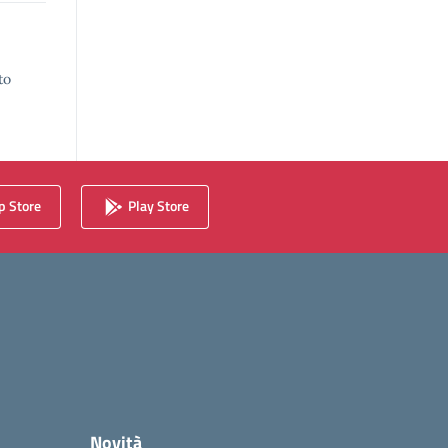
to
 Store
Play Store
Novità