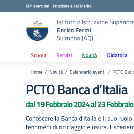
Vai ai contenuti
Vai al menu di navigazione
Vai al footer
Ministero dell'Istruzione e del Merito
Istituto d'Istruzione Superior
Enrico Fermi
Sulmona (AQ)
Scuola
Servizi
Novità
Didattica
Home
Novità
Calendario eventi
PCTO Banca
PCTO Banca d’Italia
dal 19 Febbraio 2024 al 23 Febbrai
Conoscere la Banca d'Italia e il suo ruolo
fenomeni di riciclaggio e usura. Esperienz