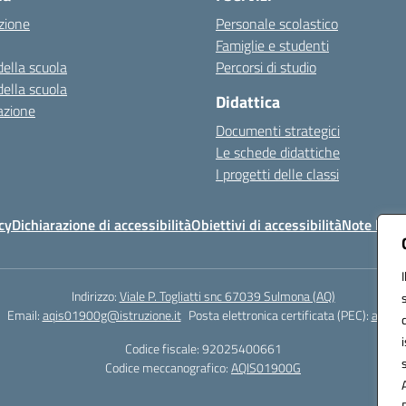
zione
Personale scolastico
Famiglie e studenti
della scuola
Percorsi di studio
della scuola
Didattica
azione
Documenti strategici
Le schede didattiche
I progetti delle classi
cy
Dichiarazione di accessibilità
Obiettivi di accessibilità
Note legal
Indirizzo:
Viale P. Togliatti snc 67039 Sulmona (AQ)
Email:
aqis01900g@istruzione.it
Posta elettronica certificata (PEC):
aqis01
Codice fiscale: 92025400661
Codice meccanografico:
AQIS01900G