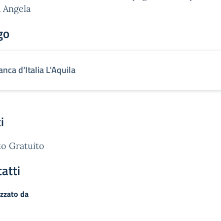
 Angela
go
anca d'Italia L'Aquila
i
o Gratuito
atti
zzato da