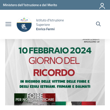
Vai ai contenuti
Vai al menu di navigazione
Vai al footer
Ministero dell'Istruzione e del Merito
Istituto d'Istruzione
Superiore
Enrico Fermi