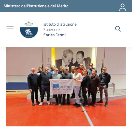
Vai ai contenuti
Vai al menu di navigazione
Vai al footer
Ministero dell'Istruzione e del Merito
Istituto d'Istruzione
Superiore
Enrico Fermi