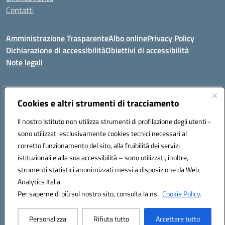
Contatti
Amministrazione Trasparente
Albo online
Privacy Policy
Dichiarazione di accessibilità
Obiettivi di accessibilità
Note legali
Indirizzo:
Cookies e altri strumenti di tracciamento
Viale P. Togliatti snc 67039 Sulmona (AQ)
Centralino:
086451771
Email:
aqis01900g@istruzione.it
Il nostro Istituto non utilizza strumenti di profilazione degli utenti -
Posta elettronica certificata (PEC):
aqis01900g@pec.istruzione.it
sono utilizzati esclusivamente cookies tecnici necessari al
Codice fiscale: 92025400661
corretto funzionamento del sito, alla fruibilità dei servizi
Codice meccanografico:
AQIS01900G
istituzionali e alla sua accessibilità – sono utilizzati, inoltre,
strumenti statistici anonimizzati messi a disposizione da Web
Analytics Italia.
Hosting & Powered by 3D Solution S.r.l.
Per saperne di più sul nostro sito, consulta la ns.
Cookie Policy.
Concept & Design by Designers Italia
Personalizza
Rifiuta tutto
Accettare tutto