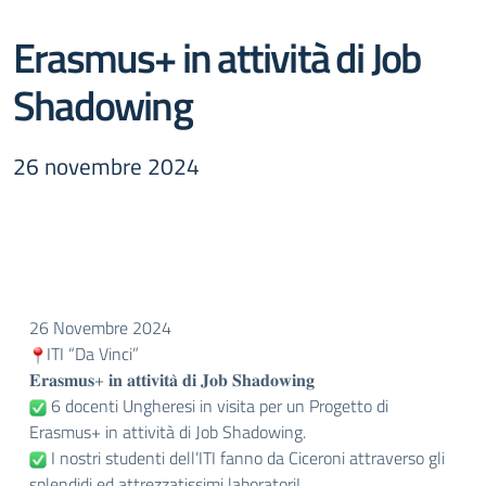
Erasmus+ in attività di Job
Shadowing
26 novembre 2024
26 Novembre 2024
ITI “Da Vinci”
𝐄𝐫𝐚𝐬𝐦𝐮𝐬+ 𝐢𝐧 𝐚𝐭𝐭𝐢𝐯𝐢𝐭𝐚̀ 𝐝𝐢 𝐉𝐨𝐛 𝐒𝐡𝐚𝐝𝐨𝐰𝐢𝐧𝐠
6 docenti Ungheresi in visita per un Progetto di
Erasmus+ in attività di Job Shadowing.
I nostri studenti dell’ITI fanno da Ciceroni attraverso gli
splendidi ed attrezzatissimi laboratori!