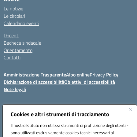
Le notizie
Le circolari
Calendario eventi
Docenti
Bacheca sindacale
Orientamento
Contatti
Amministrazione Trasparente
Albo online
Privacy Policy
Dichiarazione di accessibilità
Obiettivi di accessibilità
Note legali
Indirizzo:
Cookies e altri strumenti di tracciamento
Viale P. Togliatti snc 67039 Sulmona (AQ)
Centralino:
086451771
Email:
aqis01900g@istruzione.it
Il nostro Istituto non utilizza strumenti di profilazione degli utenti -
Posta elettronica certificata (PEC):
aqis01900g@pec.istruzione.it
sono utilizzati esclusivamente cookies tecnici necessari al