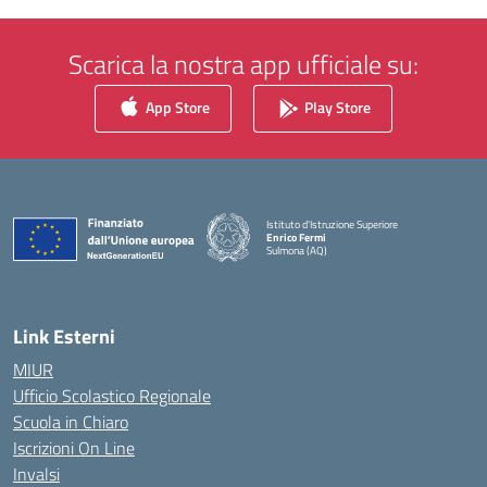
Scarica la nostra app ufficiale su:
App Store
Play Store
Istituto d'Istruzione Superiore
Enrico Fermi
Sulmona (AQ)
— Visita la pagina iniziale della scuola
Link Esterni
MIUR
Ufficio Scolastico Regionale
Scuola in Chiaro
Iscrizioni On Line
Invalsi