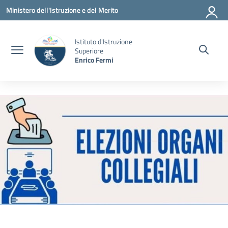
Vai ai contenuti
Vai al menu di navigazione
Vai al footer
Ministero dell'Istruzione e del Merito
Istituto d'Istruzione
Superiore
Enrico Fermi