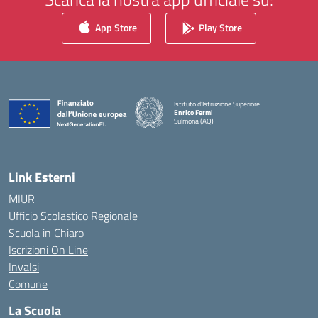
App Store
Play Store
Istituto d'Istruzione Superiore
Enrico Fermi
Sulmona (AQ)
— Visita la pagina iniziale della scuola
Link Esterni
MIUR
Ufficio Scolastico Regionale
Scuola in Chiaro
Iscrizioni On Line
Invalsi
Comune
La Scuola