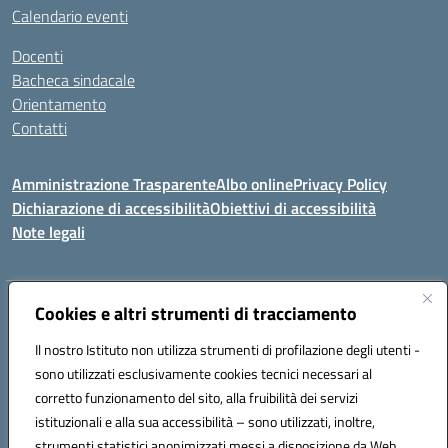
Calendario eventi
Docenti
Bacheca sindacale
Orientamento
Contatti
Amministrazione Trasparente
Albo online
Privacy Policy
Dichiarazione di accessibilità
Obiettivi di accessibilità
Note legali
Indirizzo:
Cookies e altri strumenti di tracciamento
Viale P. Togliatti snc 67039 Sulmona (AQ)
Centralino:
086451771
Email:
aqis01900g@istruzione.it
Il nostro Istituto non utilizza strumenti di profilazione degli utenti -
Posta elettronica certificata (PEC):
aqis01900g@pec.istruzione.it
sono utilizzati esclusivamente cookies tecnici necessari al
Codice fiscale: 92025400661
corretto funzionamento del sito, alla fruibilità dei servizi
Codice meccanografico:
AQIS01900G
istituzionali e alla sua accessibilità – sono utilizzati, inoltre,
strumenti statistici anonimizzati messi a disposizione da Web