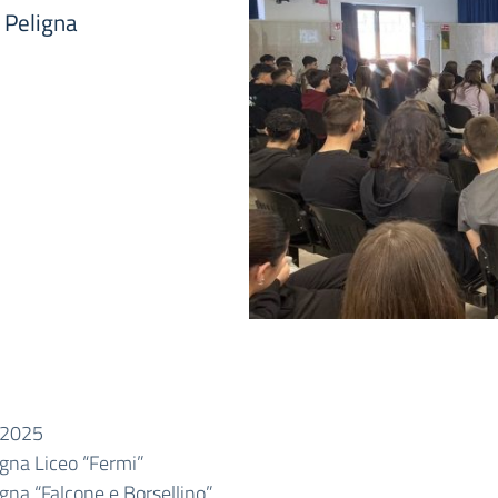
a Peligna
e 2025
gna Liceo “Fermi”
na “Falcone e Borsellino”