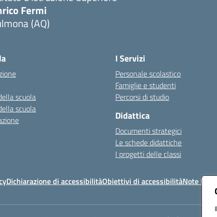
nrico Fermi
ulmona (AQ)
Visita la pagina iniziale della scuola
la
I Servizi
zione
Personale scolastico
Famiglie e studenti
della scuola
Percorsi di studio
della scuola
Didattica
azione
Documenti strategici
Le schede didattiche
I progetti delle classi
cy
Dichiarazione di accessibilità
Obiettivi di accessibilità
Note legal