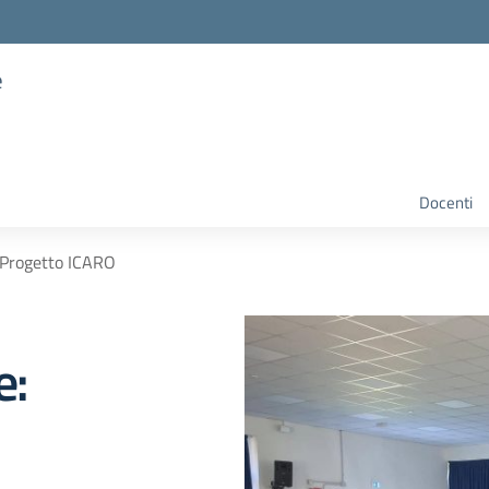
e
Docenti
 Progetto ICARO
e: