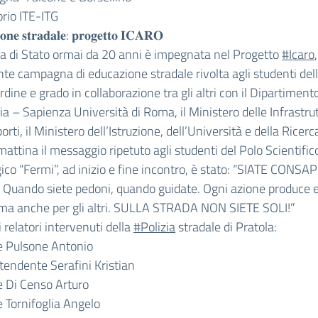
rio ITE-ITG
𝐨𝐧𝐞 𝐬𝐭𝐫𝐚𝐝𝐚𝐥𝐞: 𝐩𝐫𝐨𝐠𝐞𝐭𝐭𝐨 𝐈𝐂𝐀𝐑𝐎
ia di Stato ormai da 20 anni è impegnata nel Progetto
#Icaro
te campagna di educazione stradale rivolta agli studenti del
rdine e grado in collaborazione tra gli altri con il Dipartimento
ia – Sapienza Università di Roma, il Ministero delle Infrastru
orti, il Ministero dell’Istruzione, dell’Università e della Ricerc
attina il messaggio ripetuto agli studenti del Polo Scientific
ico “Fermi”, ad inizio e fine incontro, è stato: “SIATE CONSA
Quando siete pedoni, quando guidate. Ogni azione produce ef
 ma anche per gli altri. SULLA STRADA NON SIETE SOLI!”
i relatori intervenuti della
#Polizia
stradale di Pratola:
e Pulsone Antonio
tendente Serafini Kristian
e Di Censo Arturo
e Tornifoglia Angelo