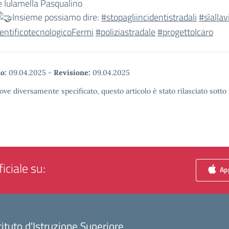
e Iulamella Pasqualino
Insieme possiamo dire:
#stopagliincidentistradali
#sìallav
entificotecnologicoFermi
#poliziastradale
#progettoIcaro
o:
09.04.2025
-
Revisione:
09.04.2025
ove diversamente specificato, questo articolo è stato rilasciato sott
iciale su:
App
tituto d'Istruzione Superiore