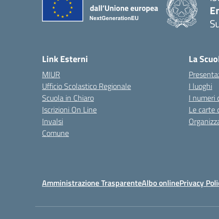
E
S
— 
Link Esterni
La Scuo
MIUR
Presenta
Ufficio Scolastico Regionale
I luoghi
Scuola in Chiaro
I numeri 
Iscrizioni On Line
Le carte 
Invalsi
Organizz
Comune
Amministrazione Trasparente
Albo online
Privacy Poli