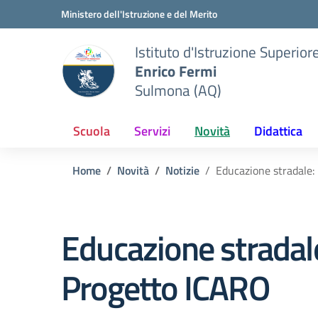
Vai ai contenuti
Vai al menu di navigazione
Vai al footer
Ministero dell'Istruzione e del Merito
Istituto d'Istruzione Superior
Enrico Fermi
Sulmona (AQ)
Scuola
Servizi
Novità
Didattica
Home
Novità
Notizie
Educazione stradale:
Educazione stradal
Progetto ICARO