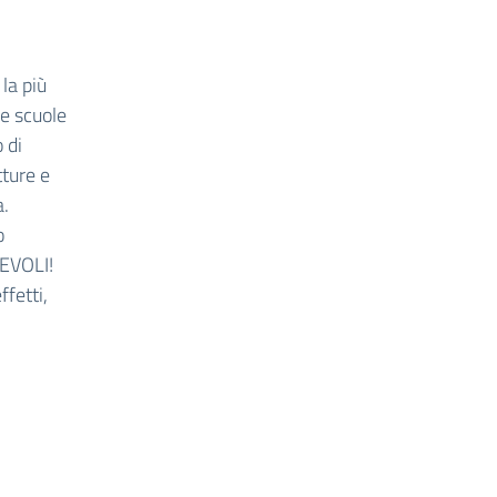
, la più
le scuole
 di
tture e
a.
o
PEVOLI!
fetti,