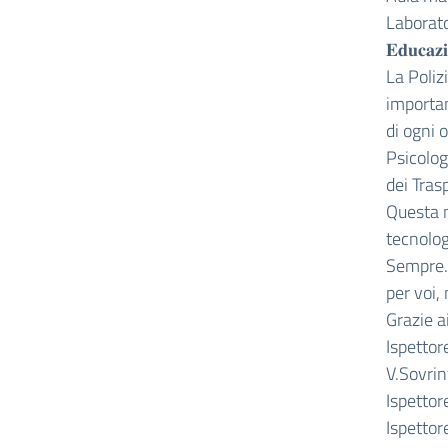
Laborato
𝐄𝐝𝐮𝐜𝐚𝐳𝐢
La Poliz
importan
di ogni o
Psicolog
dei Trasp
Questa m
tecnolog
Sempre. 
per voi,
Grazie a
Ispettor
V.Sovrin
Ispettor
Ispettor