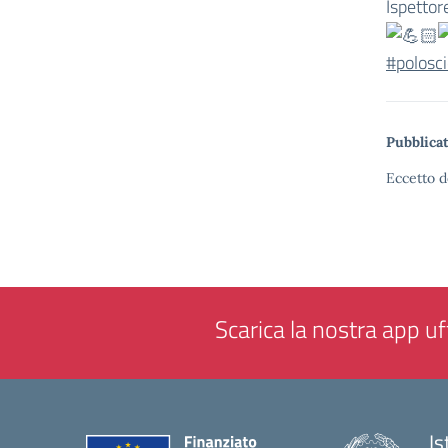
Ispettor
#polosci
Pubblicat
Eccetto d
Scarica la nostra app uff
Is