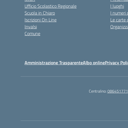
Ufficio Scolastico Regionale
I luoghi
Scuola in Chiaro
I numeri 
Iscrizioni On Line
Le carte 
Invalsi
Organizz
Comune
Amministrazione Trasparente
Albo online
Privacy Poli
Centralino:
086451771