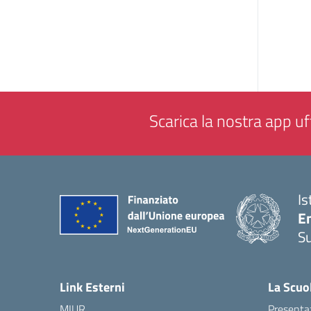
Scarica la nostra app uff
Is
E
S
— 
Link Esterni
La Scuo
MIUR
Presenta