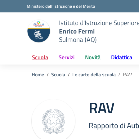
Vai ai contenuti
Vai al menu di navigazione
Vai al footer
Ministero dell'Istruzione e del Merito
Istituto d'Istruzione Superior
Enrico Fermi
Sulmona (AQ)
Scuola
Servizi
Novità
Didattica
Home
Scuola
Le carte della scuola
RAV
RAV
Rapporto di Aut