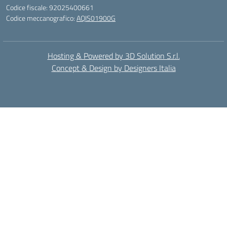
Codice fiscale: 92025400661
Codice meccanografico:
AQIS01900G
Hosting & Powered by 3D Solution S.r.l.
Concept & Design by Designers Italia