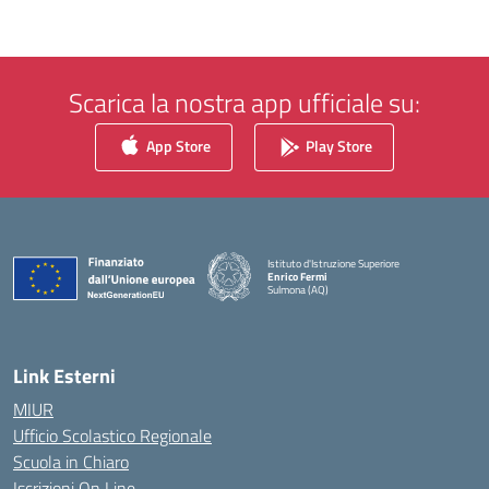
Scarica la nostra app ufficiale su:
App Store
Play Store
Istituto d'Istruzione Superiore
Enrico Fermi
Sulmona (AQ)
— Visita la pagina iniziale della scuola
Link Esterni
MIUR
Ufficio Scolastico Regionale
Scuola in Chiaro
Iscrizioni On Line