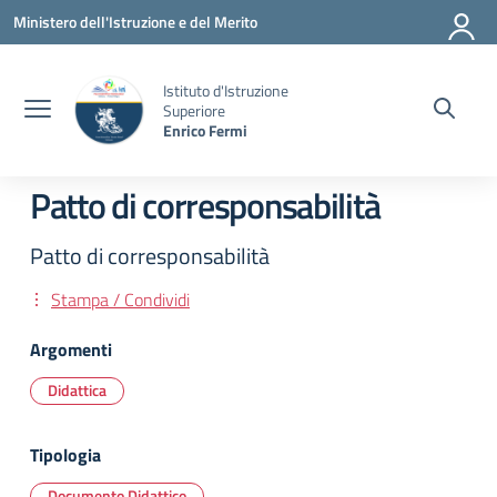
Vai ai contenuti
Vai al menu di navigazione
Vai al footer
Ministero dell'Istruzione e del Merito
Istituto d'Istruzione
Superiore
Enrico Fermi
Patto di corresponsabilità
Patto di corresponsabilità
Stampa / Condividi
Argomenti
Didattica
Tipologia
Documento Didattico