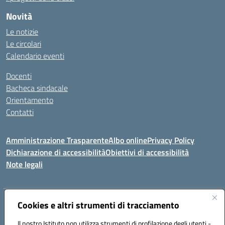
Novità
Le notizie
Le circolari
Calendario eventi
Docenti
Bacheca sindacale
Orientamento
Contatti
Amministrazione Trasparente
Albo online
Privacy Policy
Dichiarazione di accessibilità
Obiettivi di accessibilità
Note legali
Indirizzo:
Cookies e altri strumenti di tracciamento
Viale P. Togliatti snc 67039 Sulmona (AQ)
Centralino:
086451771
Email:
aqis01900g@istruzione.it
Il nostro Istituto non utilizza strumenti di profilazione degli utenti -
Posta elettronica certificata (PEC):
aqis01900g@pec.istruzione.it