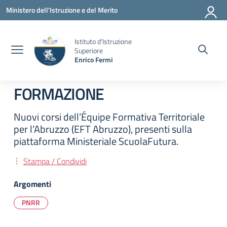
Vai ai contenuti
Vai al menu di navigazione
Vai al footer
Ministero dell'Istruzione e del Merito
Istituto d'Istruzione
Superiore
Enrico Fermi
FORMAZIONE
Nuovi corsi dell’Équipe Formativa Territoriale
per l’Abruzzo (EFT Abruzzo), presenti sulla
piattaforma Ministeriale ScuolaFutura.
Stampa / Condividi
Argomenti
PNRR