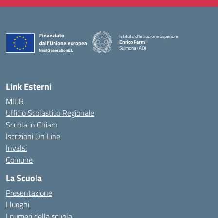
Istituto d'Istruzione Superiore
Enrico Fermi
Sulmona (AQ)
— Visita la pagina iniziale della scuola
Link Esterni
MIUR
Ufficio Scolastico Regionale
Scuola in Chiaro
Iscrizioni On Line
Invalsi
Comune
La Scuola
Presentazione
I luoghi
I numeri della scuola