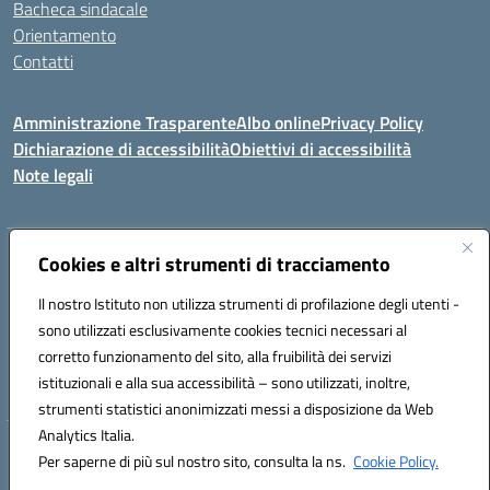
Bacheca sindacale
Orientamento
Contatti
Amministrazione Trasparente
Albo online
Privacy Policy
Dichiarazione di accessibilità
Obiettivi di accessibilità
Note legali
Indirizzo:
Cookies e altri strumenti di tracciamento
Viale P. Togliatti snc 67039 Sulmona (AQ)
Centralino:
086451771
Email:
aqis01900g@istruzione.it
Il nostro Istituto non utilizza strumenti di profilazione degli utenti -
Posta elettronica certificata (PEC):
aqis01900g@pec.istruzione.it
sono utilizzati esclusivamente cookies tecnici necessari al
Codice fiscale: 92025400661
corretto funzionamento del sito, alla fruibilità dei servizi
Codice meccanografico:
AQIS01900G
istituzionali e alla sua accessibilità – sono utilizzati, inoltre,
strumenti statistici anonimizzati messi a disposizione da Web
Analytics Italia.
Hosting & Powered by 3D Solution S.r.l.
Per saperne di più sul nostro sito, consulta la ns.
Cookie Policy.
Concept & Design by Designers Italia