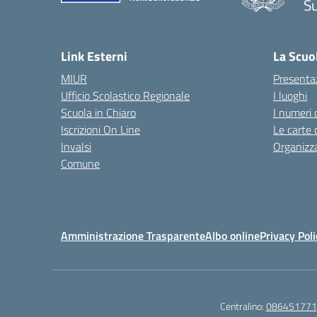
S
— 
Link Esterni
La Scuo
MIUR
Presenta
Ufficio Scolastico Regionale
I luoghi
Scuola in Chiaro
I numeri 
Iscrizioni On Line
Le carte 
Invalsi
Organizz
Comune
Amministrazione Trasparente
Albo online
Privacy Poli
Centralino:
086451771