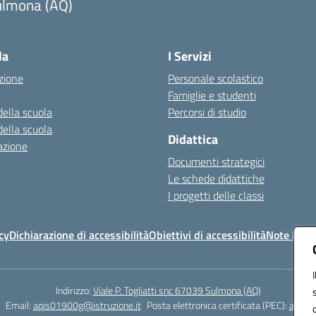
ulmona (AQ)
Visita la pagina iniziale della scuola
la
I Servizi
zione
Personale scolastico
Famiglie e studenti
della scuola
Percorsi di studio
della scuola
Didattica
azione
Documenti strategici
Le schede didattiche
I progetti delle classi
cy
Dichiarazione di accessibilità
Obiettivi di accessibilità
Note legal
Indirizzo:
Viale P. Togliatti snc 67039 Sulmona (AQ)
Email:
aqis01900g@istruzione.it
Posta elettronica certificata (PEC):
aqis01