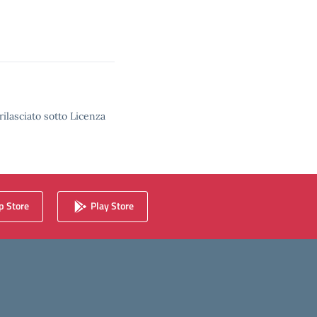
rilasciato sotto Licenza
 Store
Play Store