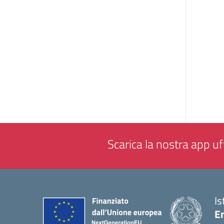
Scarica la nostra app uff
Is
E