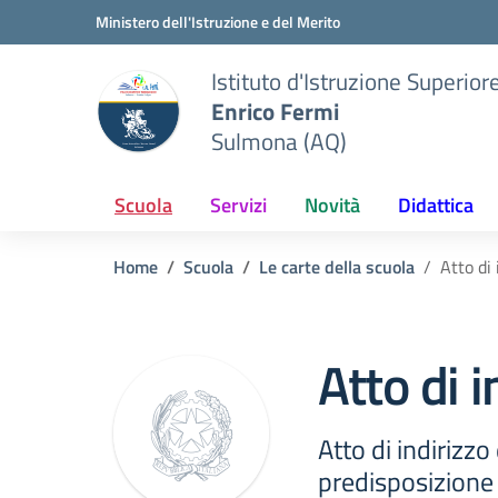
Vai ai contenuti
Vai al menu di navigazione
Vai al footer
Ministero dell'Istruzione e del Merito
Istituto d'Istruzione Superior
Enrico Fermi
Sulmona (AQ)
Scuola
Servizi
Novità
Didattica
Home
Scuola
Le carte della scuola
Atto di 
Atto di i
Atto di indirizzo
predisposizione 