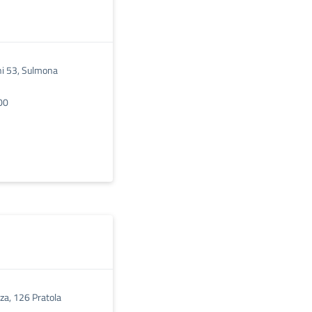
ni 53, Sulmona
00
zza, 126 Pratola