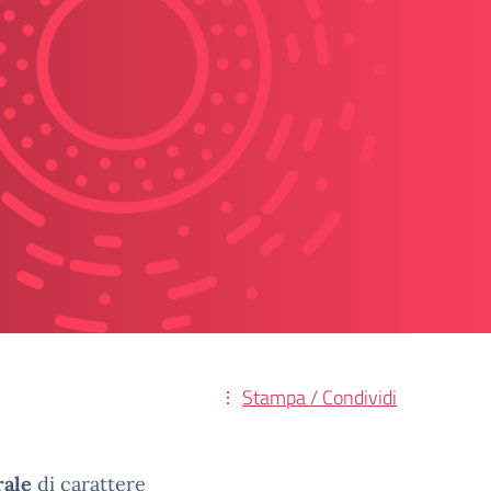
Stampa / Condividi
rale
di carattere