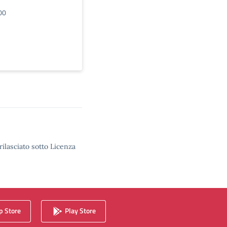
00
rilasciato sotto Licenza
 Store
Play Store