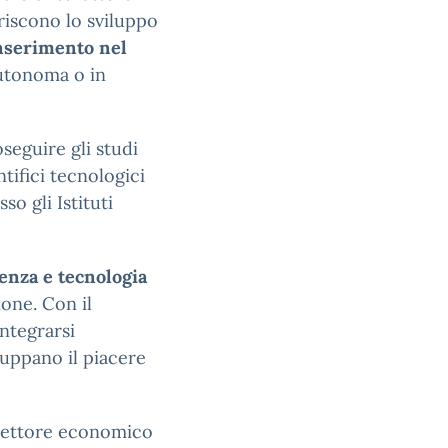
riscono lo sviluppo
nserimento nel
autonoma o in
oseguire gli studi
ntifici tecnologici
o gli Istituti
ienza e tecnologia
ione. Con il
integrarsi
luppano il piacere
il settore economico