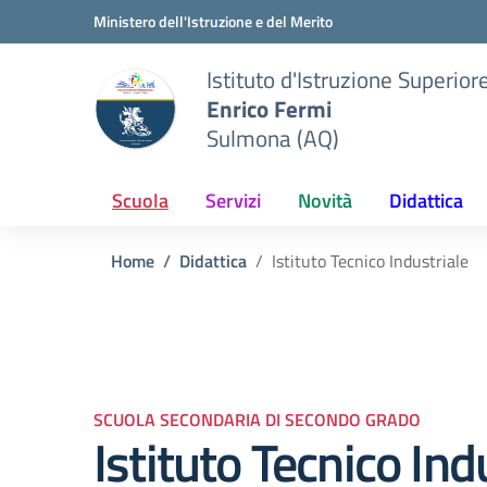
Vai ai contenuti
Vai al menu di navigazione
Vai al footer
Ministero dell'Istruzione e del Merito
Istituto d'Istruzione Superior
Enrico Fermi
Sulmona (AQ)
Scuola
Servizi
Novità
Didattica
Home
Didattica
Istituto Tecnico Industriale
SCUOLA SECONDARIA DI SECONDO GRADO
Istituto Tecnico Ind