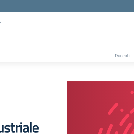
e
Docenti
ustriale