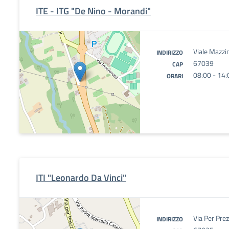
ITE - ITG "De Nino - Morandi"
Viale Mazzi
INDIRIZZO
67039
CAP
08:00 - 14:
ORARI
ITI "Leonardo Da Vinci"
Via Per Pre
INDIRIZZO