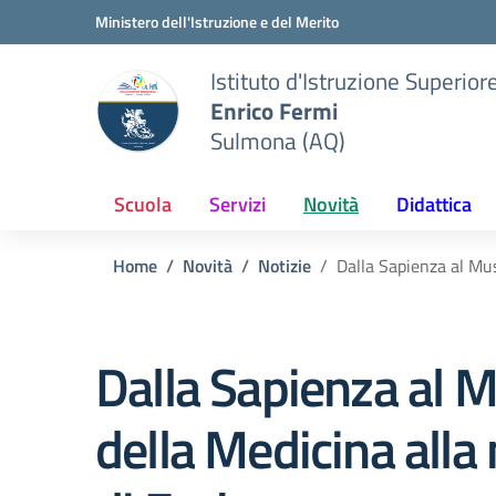
Vai ai contenuti
Vai al menu di navigazione
Vai al footer
Ministero dell'Istruzione e del Merito
Istituto d'Istruzione Superior
Enrico Fermi
Sulmona (AQ)
Scuola
Servizi
Novità
Didattica
Home
Novità
Notizie
Dalla Sapienza al Mus
Dalla Sapienza al 
della Medicina alla