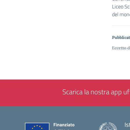
Liceo Sci
del mon
Pubblicat
Eccetto d
Scarica la nostra app uff
Is