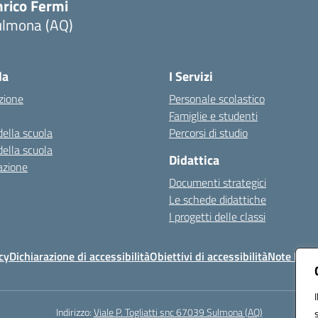
nrico Fermi
ulmona (AQ)
Visita la pagina iniziale della scuola
la
I Servizi
zione
Personale scolastico
Famiglie e studenti
della scuola
Percorsi di studio
della scuola
Didattica
azione
Documenti strategici
Le schede didattiche
I progetti delle classi
cy
Dichiarazione di accessibilità
Obiettivi di accessibilità
Note legal
Indirizzo:
Viale P. Togliatti snc 67039 Sulmona (AQ)