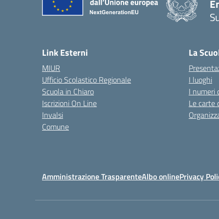
E
S
— 
Link Esterni
La Scuo
MIUR
Presenta
Ufficio Scolastico Regionale
I luoghi
Scuola in Chiaro
I numeri 
Iscrizioni On Line
Le carte 
Invalsi
Organizz
Comune
Amministrazione Trasparente
Albo online
Privacy Poli