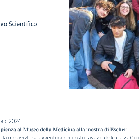
eo Scientifico
aio 2024
𝐩𝐢𝐞𝐧𝐳𝐚 𝐚𝐥 𝐌𝐮𝐬𝐞𝐨 𝐝𝐞𝐥𝐥𝐚 𝐌𝐞𝐝𝐢𝐜𝐢𝐧𝐚 𝐚𝐥𝐥𝐚 𝐦𝐨𝐬𝐭𝐫𝐚 𝐝𝐢 𝐄𝐬𝐜𝐡𝐞𝐫…
 la meravigliosa avventura dei nostri ragazzi delle classi Qui