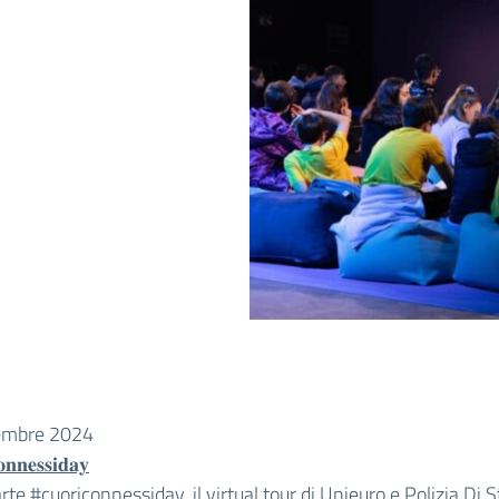
embre 2024
𝐧𝐧𝐞𝐬𝐬𝐢𝐝𝐚𝐲
arte
#cuoriconnessiday
, il virtual tour di Unieuro e Polizia Di 