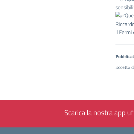
sensibil
Ques
Riccardo
Il Fermi 
Pubblicat
Eccetto d
Scarica la nostra app uff