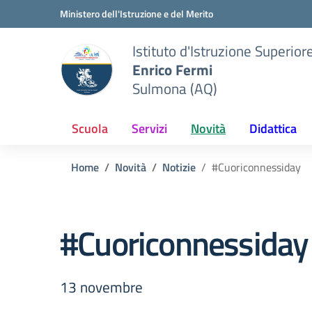
Vai ai contenuti
Vai al menu di navigazione
Vai al footer
Ministero dell'Istruzione e del Merito
Istituto d'Istruzione Superior
Enrico Fermi
Sulmona (AQ)
Scuola
Servizi
Novità
Didattica
Home
Novità
Notizie
#Cuoriconnessiday
#Cuoriconnessiday
13 novembre