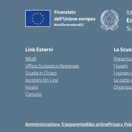
Is
E
S
— 
Link Esterni
La Scuo
MIUR
Presenta
Ufficio Scolastico Regionale
I luoghi
Scuola in Chiaro
I numeri 
Iscrizioni On Line
Le carte 
Invalsi
Organizz
Comune
Amministrazione Trasparente
Albo online
Privacy Poli