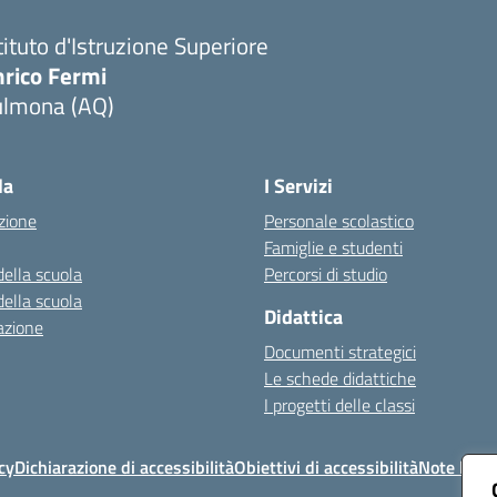
tituto d'Istruzione Superiore
nrico Fermi
ulmona (AQ)
Visita la pagina iniziale della scuola
la
I Servizi
zione
Personale scolastico
Famiglie e studenti
della scuola
Percorsi di studio
della scuola
Didattica
azione
Documenti strategici
Le schede didattiche
I progetti delle classi
cy
Dichiarazione di accessibilità
Obiettivi di accessibilità
Note legal