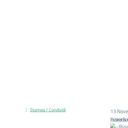
Stampa / Condividi
13 Nov
#𝐜𝐮𝐨𝐫𝐢𝐜
Rip