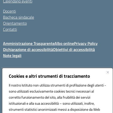
Calendario eventi
Docenti
Bacheca sindacale
Orientamento
Contatti
Amministrazione Trasparente
Albo online
Privacy Policy
Dichiarazione di accessibilità
Obiettivi di accessibilità
Note legali
Indirizzo:
Cookies e altri strumenti di tracciamento
Viale P. Togliatti snc 67039 Sulmona (AQ)
Centralino:
086451771
Email:
aqis01900g@istruzione.it
Il nostro Istituto non utilizza strumenti di profilazione degli utenti -
Posta elettronica certificata (PEC):
aqis01900g@pec.istruzione.it
sono utilizzati esclusivamente cookies tecnici necessari al
Codice fiscale: 92025400661
corretto funzionamento del sito, alla fruibilità dei servizi
Codice meccanografico:
AQIS01900G
istituzionali e alla sua accessibilità – sono utilizzati, inoltre,
strumenti statistici anonimizzati messi a disposizione da Web