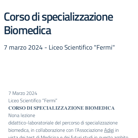
Corso di specializzazione
Biomedica
7 marzo 2024 - Liceo Scientifico "Fermi"
7 Marzo 2024
Liceo Scientifico “Fermi”
𝐂𝐎𝐑𝐒𝐎 𝐃𝐈 𝐒𝐏𝐄𝐂𝐈𝐀𝐋𝐈𝐙𝐙𝐀𝐙𝐈𝐎𝐍𝐄 𝐁𝐈𝐎𝐌𝐄𝐃𝐈𝐂𝐀
Nona lezione
didattico-laboratoriale del percorso di specializzazione
biomedica, in collaborazione con l’Associazione
Adigi
in
vista dei test di Medicina e dei futuri studi in questo ambito.