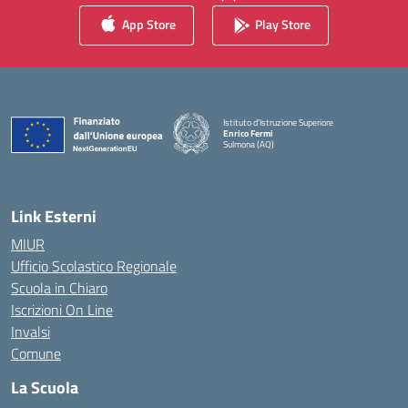
App Store
Play Store
Istituto d'Istruzione Superiore
Enrico Fermi
Sulmona (AQ)
— Visita la pagina iniziale della scuola
Link Esterni
MIUR
Ufficio Scolastico Regionale
Scuola in Chiaro
Iscrizioni On Line
Invalsi
Comune
La Scuola