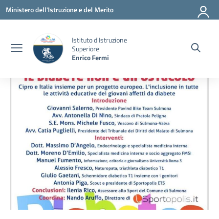
Vai ai contenuti
Vai al menu di navigazione
Vai al footer
Ministero dell'Istruzione e del Merito
Istituto d'Istruzione
Superiore
Enrico Fermi