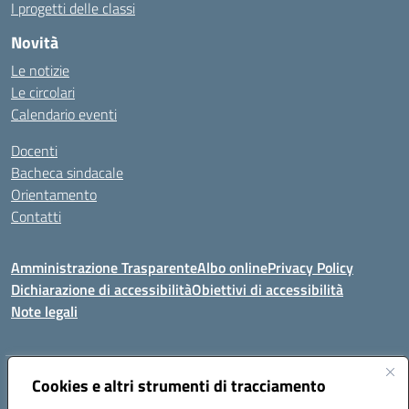
I progetti delle classi
Novità
Le notizie
Le circolari
Calendario eventi
Docenti
Bacheca sindacale
Orientamento
Contatti
Amministrazione Trasparente
Albo online
Privacy Policy
Dichiarazione di accessibilità
Obiettivi di accessibilità
Note legali
Indirizzo:
Cookies e altri strumenti di tracciamento
Viale P. Togliatti snc 67039 Sulmona (AQ)
Centralino:
086451771
Email:
aqis01900g@istruzione.it