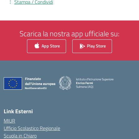
Stampa / Condividi
Scarica la nostra app ufficiale su:
App Store
Play Store
Istituto d'Istruzione Superiore
Enrico Fermi
Sulmona (AQ)
— Visita la pagina iniziale della scuola
Link Esterni
MIUR
Ufficio Scolastico Regionale
Scuola in Chiaro