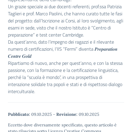
Un grazie speciale ai due docenti referenti, prof.ssa Patrizia
Taglieri e prof. Marco Paolini, che hanno curato tutte le fasi
del progetto: dall’Iscrizione ai Corsi, al loro svolgimento, agli
esami in sede, visto che il nostro Istituto è “Centro di
preparazione” e test center Cambridge.
Da quest’anno, dato l’impegno dei ragazzi e il rilevante
numero di certificazioni, l’IIS “Fermi” diventa 𝑷𝒓𝒆𝒑𝒂𝒓𝒂𝒕𝒊𝒐𝒏
𝑪𝒆𝒏𝒕𝒓𝒆 𝑮𝒐𝒍𝒅
Ripartiamo di nuovo, anche per quest’anno, e con la stessa
passione, con la formazione e la certificazione linguistica,
perché la “scuola è mondo”, in una prospettiva di
interazione solidale tra popoli e stati e di rispettoso dialogo
interculturale.
Pubblicato:
09.10.2025
-
Revisione:
09.10.2025
Eccetto dove diversamente specificato, questo articolo è
stato rilasciato sotto Licenza Creative Commons