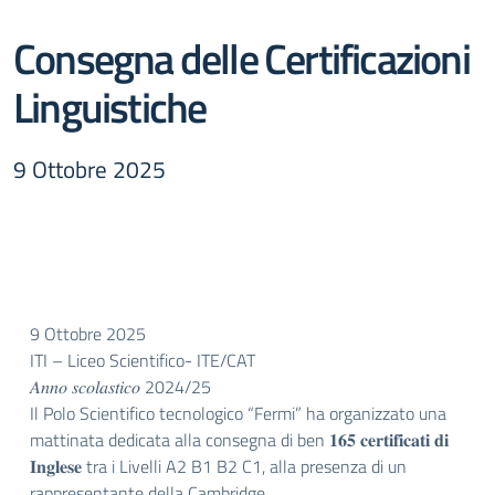
Consegna delle Certificazioni
Linguistiche
9 Ottobre 2025
9 Ottobre 2025
ITI – Liceo Scientifico- ITE/CAT
𝐴𝑛𝑛𝑜 𝑠𝑐𝑜𝑙𝑎𝑠𝑡𝑖𝑐𝑜 2024/25
Il Polo Scientifico tecnologico “Fermi” ha organizzato una
mattinata dedicata alla consegna di ben 𝟏𝟔𝟓 𝐜𝐞𝐫𝐭𝐢𝐟𝐢𝐜𝐚𝐭𝐢 𝐝𝐢
𝐈𝐧𝐠𝐥𝐞𝐬𝐞 tra i Livelli A2 B1 B2 C1, alla presenza di un
rappresentante della Cambridge.