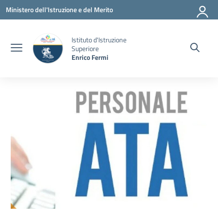
Vai ai contenuti
Vai al menu di navigazione
Vai al footer
Ministero dell'Istruzione e del Merito
Istituto d'Istruzione
Superiore
Enrico Fermi