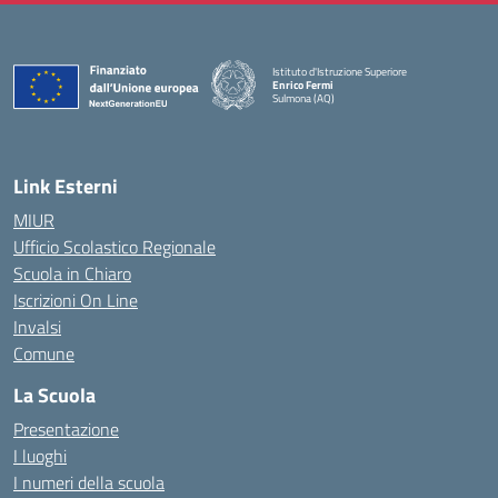
Istituto d'Istruzione Superiore
Enrico Fermi
Sulmona (AQ)
— Visita la pagina iniziale della scuola
Link Esterni
MIUR
Ufficio Scolastico Regionale
Scuola in Chiaro
Iscrizioni On Line
Invalsi
Comune
La Scuola
Presentazione
I luoghi
I numeri della scuola