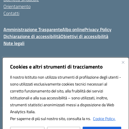
Orientamento
Contatti
Amministrazione Trasparente
Albo online
Privacy Policy
Dichiarazione di accessibilità
Obiettivi di accessibilità
Note legali
Indirizzo:
Cookies e altri strumenti di tracciamento
Viale P. Togliatti snc 67039 Sulmona (AQ)
Centralino:
086451771
Email:
aqis01900g@istruzione.it
Il nostro Istituto non utilizza strumenti di profilazione degli utenti -
Posta elettronica certificata (PEC):
aqis01900g@pec.istruzione.it
sono utilizzati esclusivamente cookies tecnici necessari al
Codice fiscale: 92025400661
corretto funzionamento del sito, alla fruibilità dei servizi
Codice meccanografico:
AQIS01900G
istituzionali e alla sua accessibilità – sono utilizzati, inoltre,
strumenti statistici anonimizzati messi a disposizione da Web
Analytics Italia.
Hosting & Powered by 3D Solution S.r.l.
Per saperne di più sul nostro sito, consulta la ns.
Cookie Policy.
Concept & Design by Designers Italia