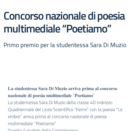
Concorso nazionale di poesia
multimediale “Poetiamo”
Primo premio per la studentessa Sara Di Muzio
𝐋𝐚 𝐬𝐭𝐮𝐝𝐞𝐧𝐭𝐞𝐬𝐬𝐚 𝐒𝐚𝐫𝐚 𝐃𝐢 𝐌𝐮𝐳𝐢𝐨 𝐚𝐫𝐫𝐢𝐯𝐚 𝐩𝐫𝐢𝐦𝐚 𝐚𝐥 𝐜𝐨𝐧𝐜𝐨𝐫𝐬𝐨
𝐧𝐚𝐳𝐢𝐨𝐧𝐚𝐥𝐞 𝐝𝐢 𝐩𝐨𝐞𝐬𝐢𝐚 𝐦𝐮𝐥𝐭𝐢𝐦𝐞𝐝𝐢𝐚𝐥𝐞 “𝐏𝐨𝐞𝐭𝐢𝐚𝐦𝐨”
La studentessa Sara Di Muzio della classe 4D indirizzo
Quadriennale del Liceo Scientifico “Fermi” con la poesia “Le
ombre” arriva prima al concorso nazionale di poesia
multimediale “Poetiamo”
Questo il giudizio della Commissione: