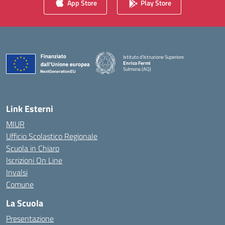
App Store
Play Store
Istituto d'Istruzione Superiore
Enrico Fermi
Sulmona (AQ)
— Visita la pagina iniziale della scuola
Link Esterni
MIUR
Ufficio Scolastico Regionale
Scuola in Chiaro
Iscrizioni On Line
Invalsi
Comune
La Scuola
Presentazione