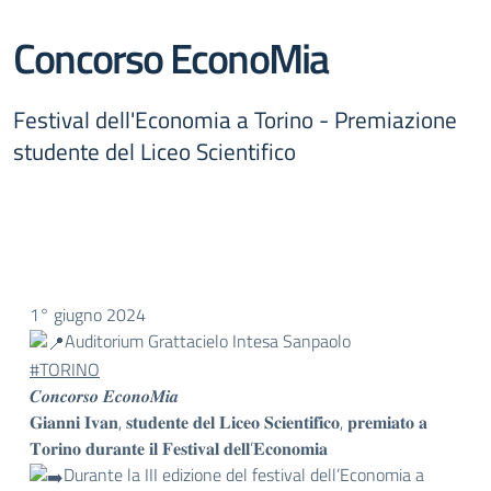
Concorso EconoMia
Festival dell'Economia a Torino - Premiazione
studente del Liceo Scientifico
1° giugno 2024
Auditorium Grattacielo Intesa Sanpaolo
#TORINO
𝑪𝒐𝒏𝒄𝒐𝒓𝒔𝒐 𝑬𝒄𝒐𝒏𝒐𝑴𝒊𝒂
𝐆𝐢𝐚𝐧𝐧𝐢 𝐈𝐯𝐚𝐧, 𝐬𝐭𝐮𝐝𝐞𝐧𝐭𝐞 𝐝𝐞𝐥 𝐋𝐢𝐜𝐞𝐨 𝐒𝐜𝐢𝐞𝐧𝐭𝐢𝐟𝐢𝐜𝐨, 𝐩𝐫𝐞𝐦𝐢𝐚𝐭𝐨 𝐚
𝐓𝐨𝐫𝐢𝐧𝐨 𝐝𝐮𝐫𝐚𝐧𝐭𝐞 𝐢𝐥 𝐅𝐞𝐬𝐭𝐢𝐯𝐚𝐥 𝐝𝐞𝐥𝐥’𝐄𝐜𝐨𝐧𝐨𝐦𝐢𝐚
Durante la III edizione del festival dell’Economia a