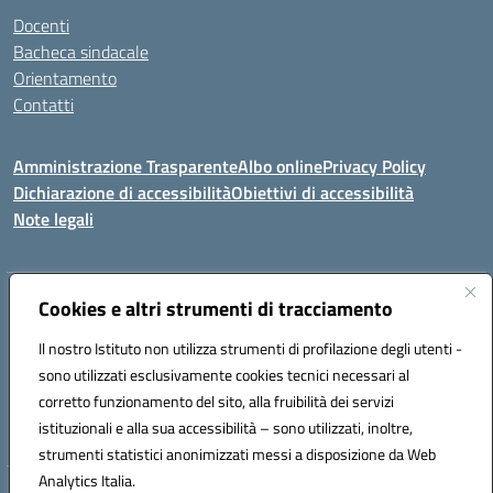
Docenti
Bacheca sindacale
Orientamento
Contatti
Amministrazione Trasparente
Albo online
Privacy Policy
Dichiarazione di accessibilità
Obiettivi di accessibilità
Note legali
Indirizzo:
Cookies e altri strumenti di tracciamento
Viale P. Togliatti snc 67039 Sulmona (AQ)
Centralino:
086451771
Email:
aqis01900g@istruzione.it
Il nostro Istituto non utilizza strumenti di profilazione degli utenti -
Posta elettronica certificata (PEC):
aqis01900g@pec.istruzione.it
sono utilizzati esclusivamente cookies tecnici necessari al
Codice fiscale: 92025400661
corretto funzionamento del sito, alla fruibilità dei servizi
Codice meccanografico:
AQIS01900G
istituzionali e alla sua accessibilità – sono utilizzati, inoltre,
strumenti statistici anonimizzati messi a disposizione da Web
Analytics Italia.