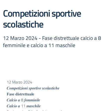
Competizioni sportive
scolastiche
12 Marzo 2024 - Fase distrettuale calcio a 8
femminile e calcio a 11 maschile
12 Marzo 2024
𝑪𝒐𝒎𝒑𝒆𝒕𝒊𝒛𝒊𝒐𝒏𝒊 𝒔𝒑𝒐𝒓𝒕𝒊𝒗𝒆 𝒔𝒄𝒐𝒍𝒂𝒔𝒕𝒊𝒄𝒉𝒆
𝐅𝐚𝐬𝐞 𝐝𝐢𝐬𝐭𝐫𝐞𝐭𝐭𝐮𝐚𝐥𝐞
𝑪𝒂𝒍𝒄𝒊𝒐 𝒂 8 𝒇𝒆𝒎𝒎𝒊𝒏𝒊𝒍𝒆
𝑪𝒂𝒍𝒄𝒊𝒐 𝒂 11 𝒎𝒂𝒔𝒄𝒉𝒊𝒍𝒆