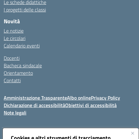
Le schede didattiche
I progetti delle classi
Novità
Le notizie
Le circolari
Calendario eventi
Docenti
Bacheca sindacale
Orientamento
Contatti
Amministrazione Trasparente
Albo online
Privacy Policy
Dichiarazione di accessibilità
Obiettivi di accessibilità
Note legali
Indirizzo:
Cookies e altri strumenti di tracciamento
Viale P. Togliatti snc 67039 Sulmona (AQ)