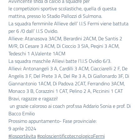
Avvincente sfida di calcio a squadre per
le competizioni sportive scolastiche, quella di questa
mattina, presso lo Stadio Pallozzi di Sulmona.
La squadra femminile Allieve dell’ I.I.S Fermi viene battuta
per 6 /0 dall’ I.I.S Ovidio.
Allieve: Atanasova 3ACM, Berardini 2ACM, De Santis 2
M/R, Di Cesare 3 ACM, Di Cioccio 3 SIA, Peqini 3 ACM,
Tedeschi 1 A,Valente 1ACM
La squadra maschile Allievi batte l’I.I.S Ovidio 6/3.
Allievi: Antonangeli 3 A, Cardilli 3 ACM, Ciacciarelli 2 F, De
Angelis 3 F, Del Prete 3 A, Del Re 3 A, Di Giallonardo 3F, Di
Giannantonio 1ACM, Di Padova 2CAT, Ferrandino 3ACM,
Monaco 3 B, Corazzini 1 CAT, Pelino 2 A, Piccinini 1 CAT
Bravi, ragazze e ragazzi!
un grazie caloroso ai coach prof.ssa Addario Sonia e prof. Di
Bacco Emilio
Prossimo appuntamento- Fase provinciale:
9 aprile 2024
#losportèvita
#poloscientificotecnologicoFermi