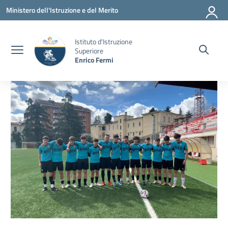
Vai ai contenuti
Vai al menu di navigazione
Vai al footer
Ministero dell'Istruzione e del Merito
Istituto d'Istruzione
Superiore
Enrico Fermi