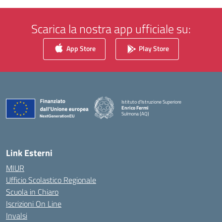
Scarica la nostra app ufficiale su:
App Store
Play Store
Istituto d'Istruzione Superiore
Enrico Fermi
Sulmona (AQ)
— Visita la pagina iniziale della scuola
Link Esterni
MIUR
Ufficio Scolastico Regionale
Scuola in Chiaro
Iscrizioni On Line
Invalsi