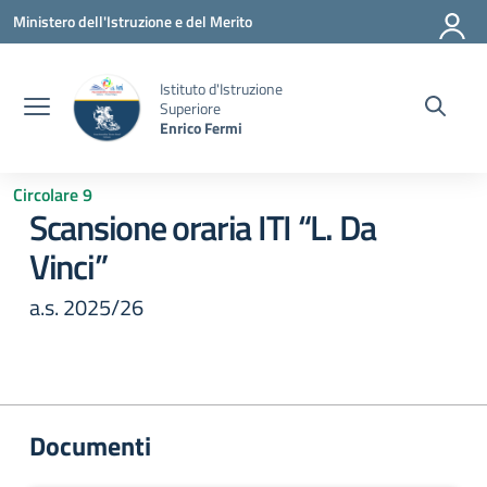
Vai ai contenuti
Vai al menu di navigazione
Vai al footer
Ministero dell'Istruzione e del Merito
Istituto d'Istruzione
Superiore
Enrico Fermi
Circolare 9
Scansione oraria ITI “L. Da
Vinci”
a.s. 2025/26
Documenti