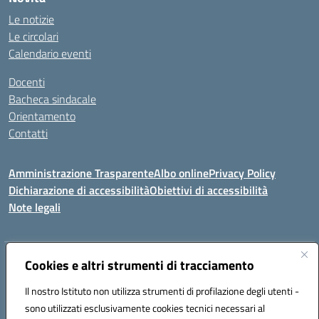
Le notizie
Le circolari
Calendario eventi
Docenti
Bacheca sindacale
Orientamento
Contatti
Amministrazione Trasparente
Albo online
Privacy Policy
Dichiarazione di accessibilità
Obiettivi di accessibilità
Note legali
Indirizzo:
Cookies e altri strumenti di tracciamento
Viale P. Togliatti snc 67039 Sulmona (AQ)
Centralino:
086451771
Email:
aqis01900g@istruzione.it
Il nostro Istituto non utilizza strumenti di profilazione degli utenti -
Posta elettronica certificata (PEC):
aqis01900g@pec.istruzione.it
sono utilizzati esclusivamente cookies tecnici necessari al