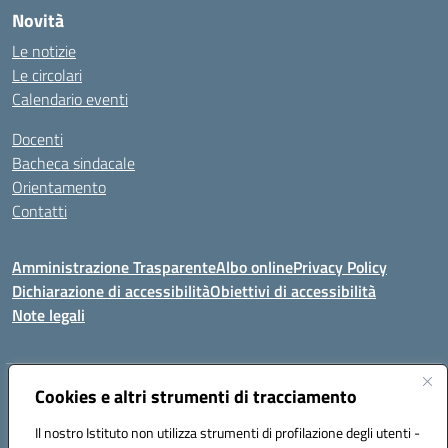
Novità
Le notizie
Le circolari
Calendario eventi
Docenti
Bacheca sindacale
Orientamento
Contatti
Amministrazione Trasparente
Albo online
Privacy Policy
Dichiarazione di accessibilità
Obiettivi di accessibilità
Note legali
Indirizzo:
Cookies e altri strumenti di tracciamento
Viale P. Togliatti snc 67039 Sulmona (AQ)
Centralino:
086451771
Email:
aqis01900g@istruzione.it
Il nostro Istituto non utilizza strumenti di profilazione degli utenti -
Posta elettronica certificata (PEC):
aqis01900g@pec.istruzione.it