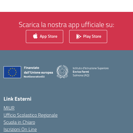
Scarica la nostra app ufficiale su:
App Store
Play Store
Istituto d'Istruzione Superiore
Enrico Fermi
Sulmona (AQ)
— Visita la pagina iniziale della scuola
Link Esterni
MIUR
Ufficio Scolastico Regionale
Scuola in Chiaro
Iscrizioni On Line