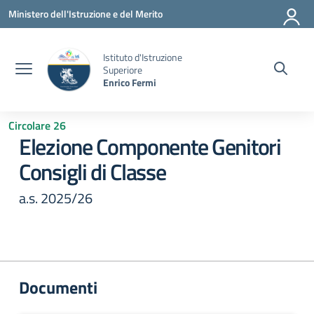
Vai ai contenuti
Vai al menu di navigazione
Vai al footer
Ministero dell'Istruzione e del Merito
Istituto d'Istruzione
Superiore
Enrico Fermi
Circolare 26
Elezione Componente Genitori
Consigli di Classe
a.s. 2025/26
Documenti