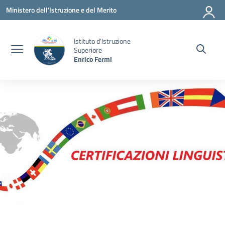
Vai ai contenuti
Vai al menu di navigazione
Vai al footer
Ministero dell'Istruzione e del Merito
Istituto d'Istruzione
Superiore
Enrico Fermi