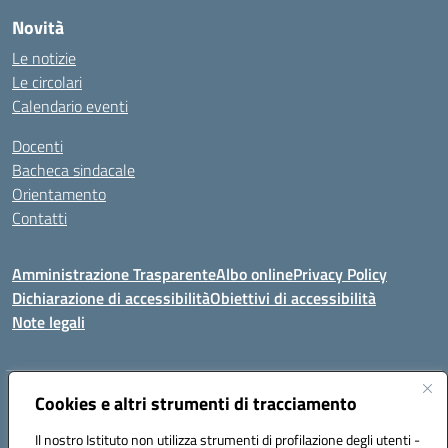
Novità
Le notizie
Le circolari
Calendario eventi
Docenti
Bacheca sindacale
Orientamento
Contatti
Amministrazione Trasparente
Albo online
Privacy Policy
Dichiarazione di accessibilità
Obiettivi di accessibilità
Note legali
Indirizzo:
Viale P. Togliatti snc 67039 Sulmona (AQ)
Cookies e altri strumenti di tracciamento
Centralino:
086451771
Email:
aqis01900g@istruzione.it
Il nostro Istituto non utilizza strumenti di profilazione degli utenti -
Posta elettronica certificata (PEC):
aqis01900g@pec.istruzione.it