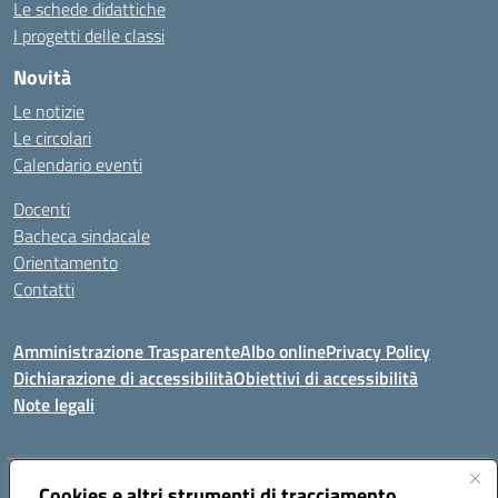
Le schede didattiche
I progetti delle classi
Novità
Le notizie
Le circolari
Calendario eventi
Docenti
Bacheca sindacale
Orientamento
Contatti
Amministrazione Trasparente
Albo online
Privacy Policy
Dichiarazione di accessibilità
Obiettivi di accessibilità
Note legali
Indirizzo:
Cookies e altri strumenti di tracciamento
Viale P. Togliatti snc 67039 Sulmona (AQ)