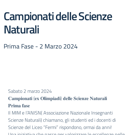
Campionati delle Scienze
Naturali
Prima Fase - 2 Marzo 2024
Sabato 2 marzo 2024
𝐂𝐚𝐦𝐩𝐢𝐨𝐧𝐚𝐭𝐢 (𝐞𝐱 𝐎𝐥𝐢𝐦𝐩𝐢𝐚𝐝𝐢) 𝐝𝐞𝐥𝐥𝐞 𝐒𝐜𝐢𝐞𝐧𝐳𝐞 𝐍𝐚𝐭𝐮𝐫𝐚𝐥𝐢
𝐏𝐫𝐢𝐦𝐚 𝐟𝐚𝐬𝐞
Il MIM e l’ANISN( Associazione Nazionale Insegnanti
Scienze Naturali) chiamano, gli studenti ed i docenti di
Scienze del Liceo “Fermi” rispondono, ormai da anni!
Una iniziativa che nasce per valorizzare le eccellenze nelle